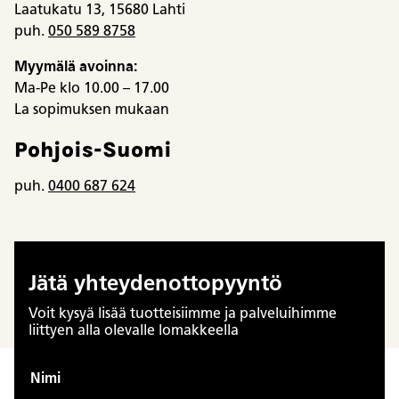
Laatukatu 13, 15680 Lahti
puh.
050 589 8758
Myymälä avoinna:
Ma-Pe klo 10.00 – 17.00
La sopimuksen mukaan
Pohjois-Suomi
puh.
0400 687 624
Jätä yhteydenottopyyntö
Voit kysyä lisää tuotteisiimme ja palveluihimme
liittyen alla olevalle lomakkeella
y
Nimi
h