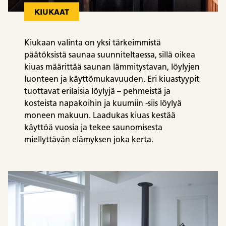
KIUKAAT
Kiukaan valinta on yksi tärkeimmistä
päätöksistä saunaa suunniteltaessa, sillä oikea
kiuas määrittää saunan lämmitystavan, löylyjen
luonteen ja käyttömukavuuden. Eri kiuastyypit
tuottavat erilaisia löylyjä – pehmeistä ja
kosteista napakoihin ja kuumiin -siis löylyä
moneen makuun. Laadukas kiuas kestää
käyttöä vuosia ja tekee saunomisesta
miellyttävän elämyksen joka kerta.