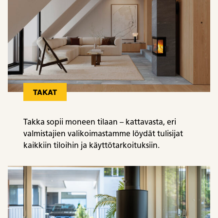
TAKAT
Takka sopii moneen tilaan – kattavasta, eri
valmistajien valikoimastamme löydät tuli­sijat
kaikkiin tiloihin ja käyttötarkoituksiin.