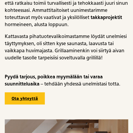
että ratkaisu toimii turvallisesti ja tehokkaasti juuri sinun
kohteessasi. Ammattitaitoiset uunimestarimme
toteuttavat myös vaativat ja yksilölliset
takkaprojektit
hormeineen, alusta loppuun.
Kattavasta pihatuotevalikoimastamme löydät unelmiesi
täyttymyksen, oli sitten kyse saunasta, laavusta tai
vaikkapa huvimajasta. Grillaaminenkin voi siirtyä aivan
uudelle tasolle tarpeisiisi soveltuvalla grillillä!
Pyydä tarjous, poikkea myymälään tai varaa
suunnitteluaika
– tehdään yhdessä unelmistasi totta.
Ota yhteyttä