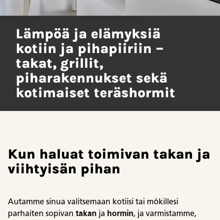
Lämpöä ja elämyksiä
kotiin ja pihapiiriin –
takat, grillit,
piharakennukset sekä
kotimaiset teräshormit
Kun haluat toimivan takan ja
viihtyisän pihan
Autamme sinua valitsemaan kotiisi tai mökillesi
parhaiten sopivan
takan
ja
hormin
, ja varmistamme,