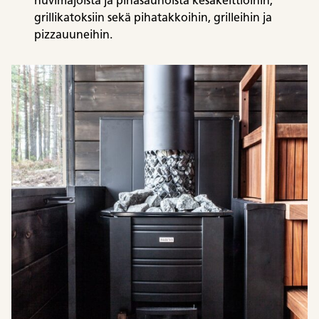
huvimajoista ja pihasaunoista kesäkeittiöihin,
grillikatoksiin sekä pihatakkoihin, grilleihin ja
pizzauuneihin.