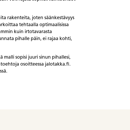
ita rakenteita, joten säänkestävyys
koittaa tehtaalla optimaalisissa
eammin kuin irtotavarasta
nata pihalle päin, ei rajaa kohti,
ä malli sopisi juuri sinun pihallesi,
oehtoja osoitteessa jalotakka.fi.
ssä.