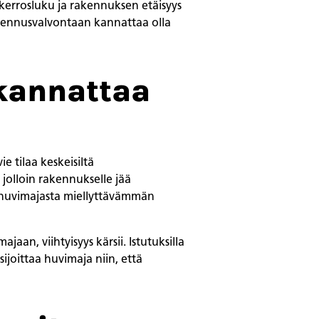
kerrosluku ja rakennuksen etäisyys
Rakennusvalvontaan kannattaa olla
kannattaa
e tilaa keskeisiltä
 jolloin rakennukselle jää
ee huvimajasta miellyttävämmän
aan, viihtyisyys kärsii. Istutuksilla
 sijoittaa huvimaja niin, että