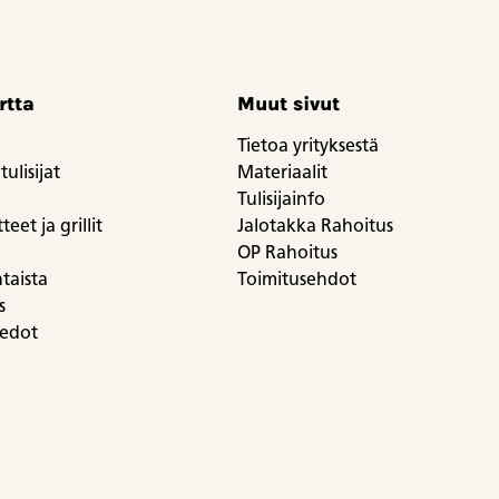
rtta
Muut sivut
Tietoa yrityksestä
tulisijat
Materiaalit
Tulisijainfo
eet ja grillit
Jalotakka Rahoitus
OP Rahoitus
taista
Toimitusehdot
s
iedot