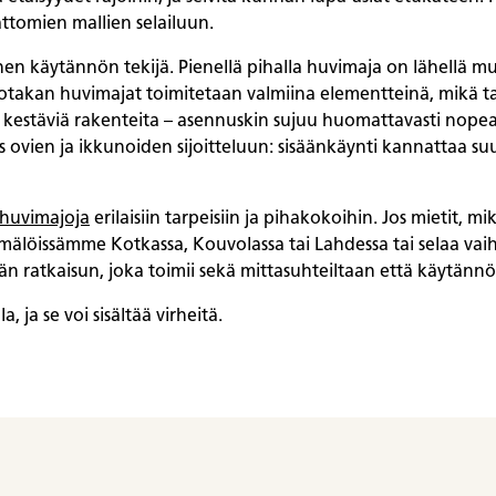
ttomien mallien selailuun.
nen käytännön tekijä. Pienellä pihalla huvimaja on lähellä mu
lotakan huvimajat toimitetaan valmiina elementteinä, mikä tar
 ja kestäviä rakenteita – asennuskin sujuu huomattavasti nop
ovien ja ikkunoiden sijoitteluun: sisäänkäynti kannattaa suun
huvimajoja
erilaisiin tarpeisiin ja pihakokoihin. Jos mietit, mik
löissämme Kotkassa, Kouvolassa tai Lahdessa tai selaa vaiht
 ratkaisun, joka toimii sekä mittasuhteiltaan että käytännö
, ja se voi sisältää virheitä.