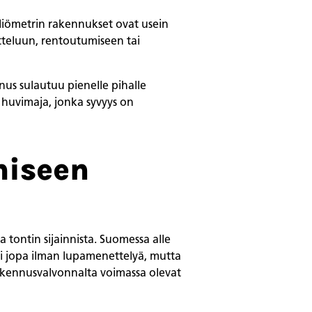
eliömetrin rakennukset ovat usein
teluun, rentoutumiseen tai
us sulautuu pienelle pihalle
 huvimaja, jonka syvyys on
miseen
tontin sijainnista. Suomessa alle
i jopa ilman lupamenettelyä, mutta
akennusvalvonnalta voimassa olevat