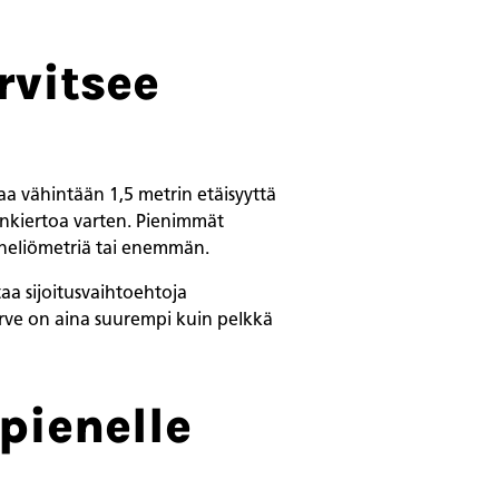
rvitsee
aa vähintään 1,5 metrin etäisyyttä
mankiertoa varten. Pienimmät
 neliömetriä tai enemmän.
taa sijoitusvaihtoehtoja
tarve on aina suurempi kuin pelkkä
pienelle