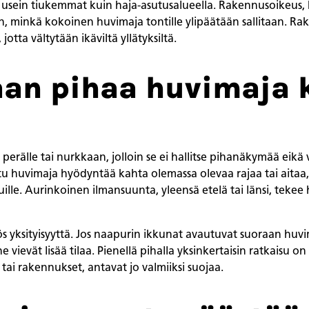
usein tiukemmat kuin haja-asutusalueella. Rakennusoikeus, 
hen, minkä kokoinen huvimaja tontille ylipäätään sallitaan. 
otta vältytään ikäviltä yllätyksiltä.
aan pihaa huvimaja 
erälle tai nurkkaan, jolloin se ei hallitse pihanäkymää eikä vi
ettu huvimaja hyödyntää kahta olemassa olevaa rajaa tai aitaa,
uille. Aurinkoinen ilmansuunta, yleensä etelä tai länsi, tek
 yksityisyyttä. Jos naapurin ikkunat avautuvat suoraan huvimaj
e vievät lisää tilaa. Pienellä pihalla yksinkertaisin ratkaisu on
 tai rakennukset, antavat jo valmiiksi suojaa.