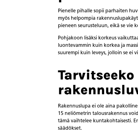
Pienelle pihalle sopii parhaiten h
myös helpompia rakennuslupakäytän
pieneen seurusteluun, eikä se vie k
Pohjakoon lisäksi korkeus vaikutta
luontevammin kuin korkea ja massii
suurempi kuin leveys, jolloin se ei 
Tarvitseek
rakennuslu
Rakennuslupa ei ole aina pakolline
15 neliömetrin talousrakennus voi
tämä vaihtelee kuntakohtaisesti. 
säädökset.