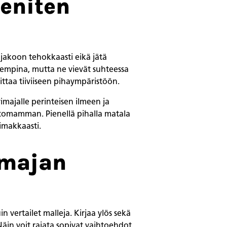
eniten
jakoon tehokkaasti eikä jätä
sempina, mutta ne vievät suhteessa
taa tiiviiseen pihaympäristöön.
majalle perinteisen ilmeen ja
ttomamman. Pienellä pihalla matala
oimakkaasti.
imajan
n vertailet malleja. Kirjaa ylös sekä
Näin voit rajata sopivat vaihtoehdot