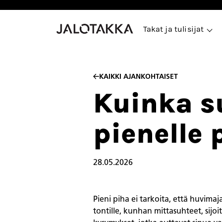
Siirry
sisältöön
Takat ja tulisijat
KAIKKI AJANKOHTAISET
Kuinka s
pienelle 
28.05.2026
Pieni piha ei tarkoita, että huvim
tontille, kunhan mittasuhteet, sijoi