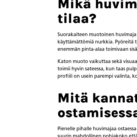
Mikä huvim
tilaa?
Suorakaiteen muotoinen huvimaja sä
käyttämättömiä nurkkia. Pyöreitä t
enemmän pinta-alaa toimivaan sisä
Katon muoto vaikuttaa sekä visuaal
toimii hyvin sateessa, kun taas p
profiili on usein parempi valinta, 
Mitä kanna
ostamisessa
Pienelle pihalle huvimajaa ostaessa 
suurin mahdollinen pohjakoko että e