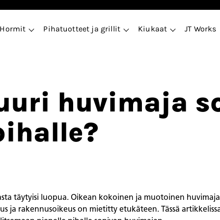
Hormit
Pihatuotteet ja grillit
Kiukaat
JT Works
uuri huvimaja s
pihalle?
ajasta täytyisi luopua. Oikean kokoinen ja muotoinen huvimaj
tus ja rakennusoikeus on mietitty etukäteen. Tässä artikkeliss