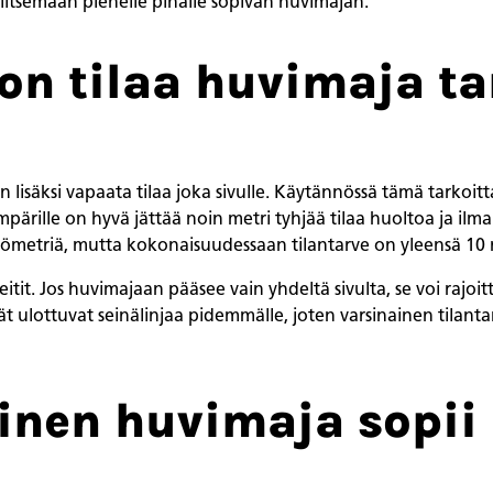
alitsemaan pienelle pihalle sopivan huvimajan.
on tilaa huvimaja ta
isäksi vapaata tilaa joka sivulle. Käytännössä tämä tarkoitt
pärille on hyvä jättää noin metri tyhjää tilaa huoltoa ja il
liömetriä, mutta kokonaisuudessaan tilantarve on yleensä 10
it. Jos huvimajaan pääsee vain yhdeltä sivulta, se voi rajoit
ät ulottuvat seinälinjaa pidemmälle, joten varsinainen tilan
nen huvimaja sopii 