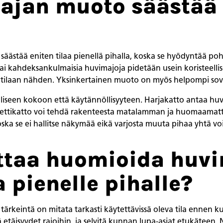
ajan muoto säästää 
ästää eniten tilaa pienellä pihalla, koska se hyödyntää poh
ai kahdeksankulmaisia huvimajoja pidetään usein koristeelli
tilaan nähden. Yksinkertainen muoto on myös helpompi sovit
iseen kokoon että käytännöllisyyteen. Harjakatto antaa huvi
ulpettikatto voi tehdä rakenteesta matalamman ja huomaama
koska se ei hallitse näkymää eikä varjosta muuta pihaa yhtä v
ttaa huomioida huv
 pienelle pihalle?
tärkeintä on mitata tarkasti käytettävissä oleva tila ennen kui
täisyydet rajoihin, ja selvitä kunnan lupa-asiat etukäteen. 