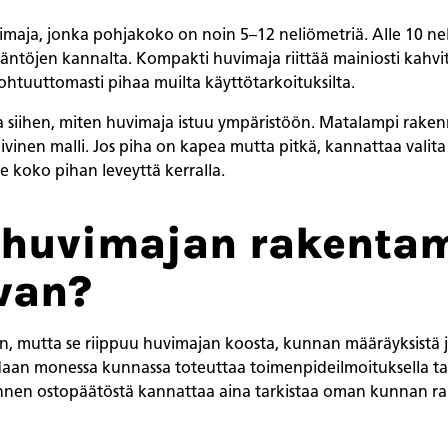
uvimaja, jonka pohjakoko on noin 5–12 neliömetriä. Alle 10 n
töjen kannalta. Kompakti huvimaja riittää mainiosti kahvit
ohtuuttomasti pihaa muilta käyttötarkoituksilta.
a siihen, miten huvimaja istuu ympäristöön. Matalampi rakenn
vinen malli. Jos piha on kapea mutta pitkä, kannattaa valita
vie koko pihan leveyttä kerralla.
o huvimajan rakenta
van?
n, mutta se riippuu huvimajan koosta, kunnan määräyksistä ja 
daan monessa kunnassa toteuttaa toimenpideilmoituksella ta
Ennen ostopäätöstä kannattaa aina tarkistaa oman kunnan r