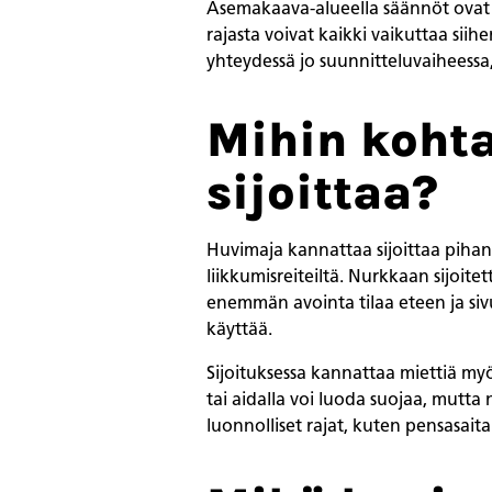
Asemakaava-alueella säännöt ovat 
rajasta voivat kaikki vaikuttaa sii
yhteydessä jo suunnitteluvaiheessa, j
Mihin koht
sijoittaa?
Huvimaja kannattaa sijoittaa pihan p
liikkumisreiteiltä. Nurkkaan sijoit
enemmän avointa tilaa eteen ja siv
käyttää.
Sijoituksessa kannattaa miettiä myös
tai aidalla voi luoda suojaa, mutta n
luonnolliset rajat, kuten pensasaita