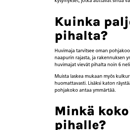
kysymykset, jotka auttavat sinua v
Kuinka palj
pihalta?
Huvimaja tarvitsee oman pohjakoon l
naapurin rajasta, ja rakennuksen ym
huvimajat vievät pihalta noin 6 ne
Muista laskea mukaan myös kulkureit
huomattavasti. Lisäksi katon räystä
pohjakoko antaa ymmärtää.
Minkä kokoi
pihalle?