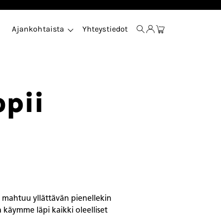
Ajankohtaista
Yhteystiedot
opii
a mahtuu yllättävän pienellekin
a käymme läpi kaikki oleelliset