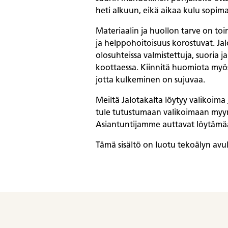
heti alkuun, eikä aikaa kulu sopima
Materiaalin ja huollon tarve on toi
ja helppohoitoisuus korostuvat. Ja
olosuhteissa valmistettuja, suoria
koottaessa. Kiinnitä huomiota myös 
jotta kulkeminen on sujuvaa.
Meiltä Jalotakalta löytyy valikoima
tule tutustumaan valikoimaan myymä
Asiantuntijamme auttavat löytämään
Tämä sisältö on luotu tekoälyn avulla