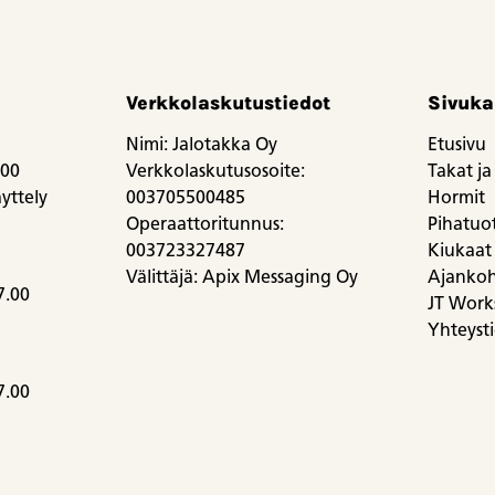
Verkkolaskutustiedot
Sivuka
Nimi: Jalotakka Oy
Etusivu
.00
Verkkolaskutusosoite:
Takat ja 
yttely
003705500485
Hormit
Operaattoritunnus:
Pihatuott
003723327487
Kiukaat
Välittäjä: Apix Messaging Oy
Ajankoh
7.00
JT Work
Yhteyst
7.00