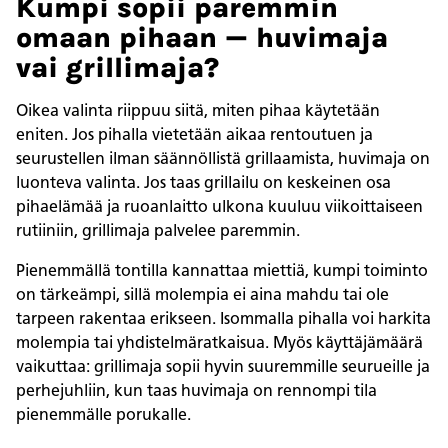
Kumpi sopii paremmin
omaan pihaan — huvimaja
vai grillimaja?
Oikea valinta riippuu siitä, miten pihaa käytetään
eniten. Jos pihalla vietetään aikaa rentoutuen ja
seurustellen ilman säännöllistä grillaamista, huvimaja on
luonteva valinta. Jos taas grillailu on keskeinen osa
pihaelämää ja ruoanlaitto ulkona kuuluu viikoittaiseen
rutiiniin, grillimaja palvelee paremmin.
Pienemmällä tontilla kannattaa miettiä, kumpi toiminto
on tärkeämpi, sillä molempia ei aina mahdu tai ole
tarpeen rakentaa erikseen. Isommalla pihalla voi harkita
molempia tai yhdistelmäratkaisua. Myös käyttäjämäärä
vaikuttaa: grillimaja sopii hyvin suuremmille seurueille ja
perhejuhliin, kun taas huvimaja on rennompi tila
pienemmälle porukalle.