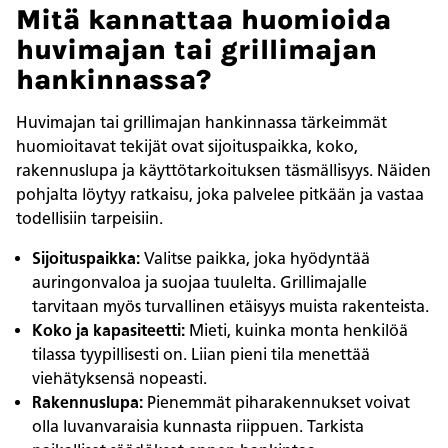
Mitä kannattaa huomioida
huvimajan tai grillimajan
hankinnassa?
Huvimajan tai grillimajan hankinnassa tärkeimmät
huomioitavat tekijät ovat sijoituspaikka, koko,
rakennuslupa ja käyttötarkoituksen täsmällisyys. Näiden
pohjalta löytyy ratkaisu, joka palvelee pitkään ja vastaa
todellisiin tarpeisiin.
Sijoituspaikka:
Valitse paikka, joka hyödyntää
auringonvaloa ja suojaa tuulelta. Grillimajalle
tarvitaan myös turvallinen etäisyys muista rakenteista.
Koko ja kapasiteetti:
Mieti, kuinka monta henkilöä
tilassa tyypillisesti on. Liian pieni tila menettää
viehätyksensä nopeasti.
Rakennuslupa:
Pienemmät piharakennukset voivat
olla luvanvaraisia kunnasta riippuen. Tarkista