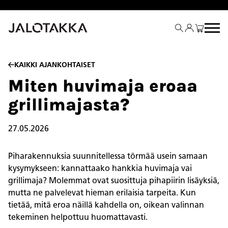
Siirry
sisältöön
KAIKKI AJANKOHTAISET
Miten huvimaja eroaa
grillimajasta?
27.05.2026
Piharakennuksia suunnitellessa törmää usein samaan
kysymykseen: kannattaako hankkia huvimaja vai
grillimaja? Molemmat ovat suosittuja pihapiirin lisäyksiä,
mutta ne palvelevat hieman erilaisia tarpeita. Kun
tietää, mitä eroa näillä kahdella on, oikean valinnan
tekeminen helpottuu huomattavasti.