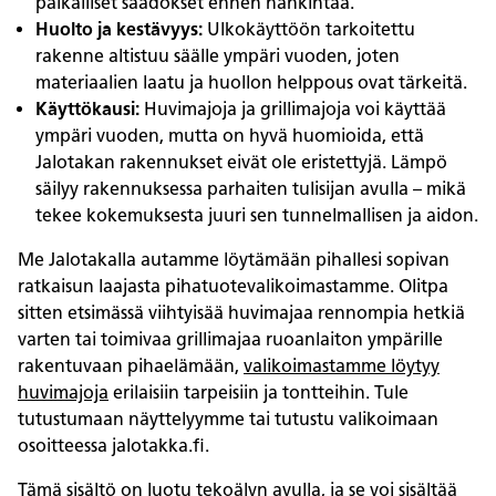
paikalliset säädökset ennen hankintaa.
Huolto ja kestävyys:
Ulkokäyttöön tarkoitettu
rakenne altistuu säälle ympäri vuoden, joten
materiaalien laatu ja huollon helppous ovat tärkeitä.
Käyttökausi:
Huvimajoja ja grillimajoja voi käyttää
ympäri vuoden, mutta on hyvä huomioida, että
Jalotakan rakennukset eivät ole eristettyjä. Lämpö
säilyy rakennuksessa parhaiten tulisijan avulla – mikä
tekee kokemuksesta juuri sen tunnelmallisen ja aidon.
Me Jalotakalla autamme löytämään pihallesi sopivan
ratkaisun laajasta pihatuotevalikoimastamme. Olitpa
sitten etsimässä viihtyisää huvimajaa rennompia hetkiä
varten tai toimivaa grillimajaa ruoanlaiton ympärille
rakentuvaan pihaelämään,
valikoimastamme löytyy
huvimajoja
erilaisiin tarpeisiin ja tontteihin. Tule
tutustumaan näyttelyymme tai tutustu valikoimaan
osoitteessa jalotakka.fi.
Tämä sisältö on luotu tekoälyn avulla, ja se voi sisältää