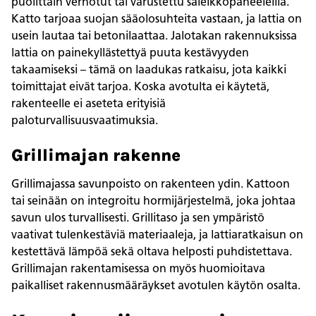
puolittain verhotut tai varustettu säleikköpaneeleilla.
Katto tarjoaa suojan sääolosuhteita vastaan, ja lattia on
usein lautaa tai betonilaattaa. Jalotakan rakennuksissa
lattia on painekyllästettyä puuta kestävyyden
takaamiseksi – tämä on laadukas ratkaisu, jota kaikki
toimittajat eivät tarjoa. Koska avotulta ei käytetä,
rakenteelle ei aseteta erityisiä
paloturvallisuusvaatimuksia.
Grillimajan rakenne
Grillimajassa savunpoisto on rakenteen ydin. Kattoon
tai seinään on integroitu hormijärjestelmä, joka johtaa
savun ulos turvallisesti. Grillitaso ja sen ympäristö
vaativat tulenkestäviä materiaaleja, ja lattiaratkaisun on
kestettävä lämpöä sekä oltava helposti puhdistettava.
Grillimajan rakentamisessa on myös huomioitava
paikalliset rakennusmääräykset avotulen käytön osalta.