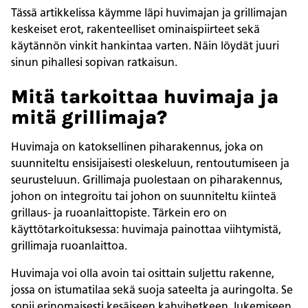
Tässä artikkelissa käymme läpi huvimajan ja grillimajan
keskeiset erot, rakenteelliset ominaispiirteet sekä
käytännön vinkit hankintaa varten. Näin löydät juuri
sinun pihallesi sopivan ratkaisun.
Mitä tarkoittaa huvimaja ja
mitä grillimaja?
Huvimaja on katoksellinen piharakennus, joka on
suunniteltu ensisijaisesti oleskeluun, rentoutumiseen ja
seurusteluun. Grillimaja puolestaan on piharakennus,
johon on integroitu tai johon on suunniteltu kiinteä
grillaus- ja ruoanlaittopiste. Tärkein ero on
käyttötarkoituksessa: huvimaja painottaa viihtymistä,
grillimaja ruoanlaittoa.
Huvimaja voi olla avoin tai osittain suljettu rakenne,
jossa on istumatilaa sekä suoja sateelta ja auringolta. Se
sopii erinomaisesti kesäiseen kahvihetkeen, lukemiseen