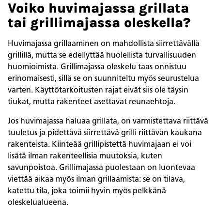
Voiko huvimajassa grillata
tai grillimajassa oleskella?
Huvimajassa grillaaminen on mahdollista siirrettävällä
grillillä, mutta se edellyttää huolellista turvallisuuden
huomioimista. Grillimajassa oleskelu taas onnistuu
erinomaisesti, sillä se on suunniteltu myös seurustelua
varten. Käyttötarkoitusten rajat eivät siis ole täysin
tiukat, mutta rakenteet asettavat reunaehtoja.
Jos huvimajassa haluaa grillata, on varmistettava riittävä
tuuletus ja pidettävä siirrettävä grilli riittävän kaukana
rakenteista. Kiinteää grillipistettä huvimajaan ei voi
lisätä ilman rakenteellisia muutoksia, kuten
savunpoistoa. Grillimajassa puolestaan on luontevaa
viettää aikaa myös ilman grillaamista: se on tilava,
katettu tila, joka toimii hyvin myös pelkkänä
oleskelualueena.