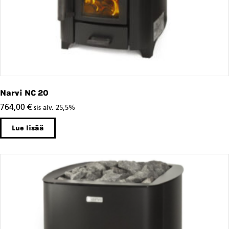
Narvi NC 20
764,00
€
sis alv. 25,5%
Lue lisää