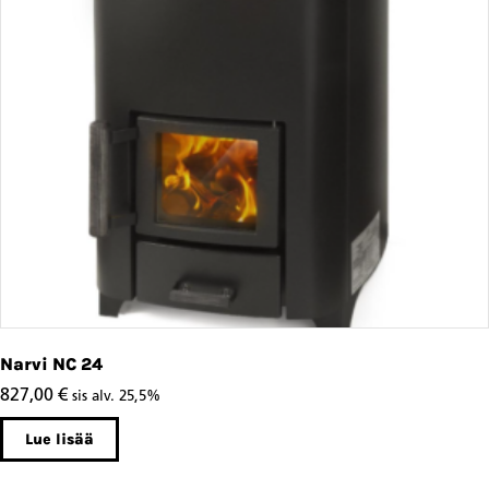
Narvi NC 24
827,00
€
sis alv. 25,5%
Lue lisää