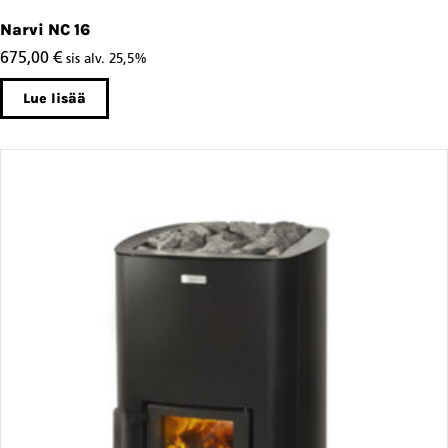
Narvi NC 16
675,00
€
sis alv. 25,5%
Lue lisää