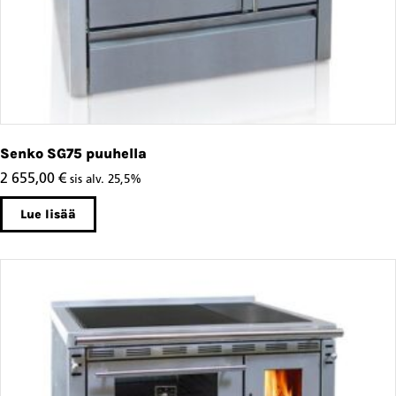
Senko SG75 puuhella
2 655,00
€
sis alv. 25,5%
Lue lisää