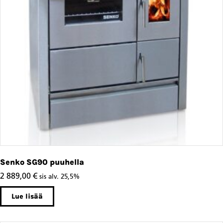
Senko SG90 puuhella
2 889,00
€
sis alv. 25,5%
Lue lisää