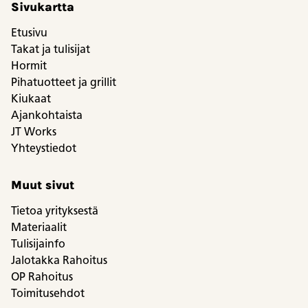
Sivukartta
Etusivu
Takat ja tulisijat
Hormit
Pihatuotteet ja grillit
Kiukaat
Ajankohtaista
JT Works
Yhteystiedot
Muut sivut
Tietoa yrityksestä
Materiaalit
Tulisijainfo
Jalotakka Rahoitus
OP Rahoitus
Toimitusehdot