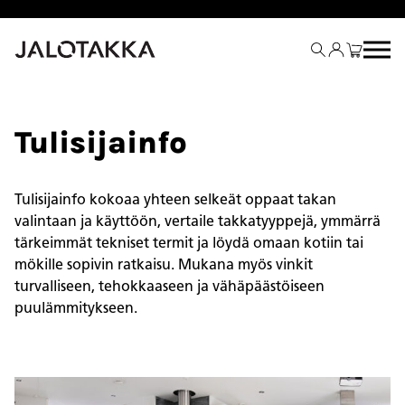
Siirry
sisältöön
Tulisijainfo
Tulisijainfo kokoaa yhteen selkeät oppaat takan
valintaan ja käyttöön, vertaile takkatyyppejä, ymmärrä
tärkeimmät tekniset termit ja löydä omaan kotiin tai
mökille sopivin ratkaisu. Mukana myös vinkit
turvalliseen, tehokkaaseen ja vähäpäästöiseen
puulämmitykseen.