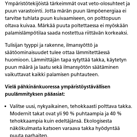
Ympäristötekijöistä tärkeimmät ovat veto-olosuhteet ja
puun varastointi. Jotta märän puun lämpöenergiaa ei
tarvitse tuhlata puun kuivaamiseen, on polttopuun
oltava kuivaa. Märkää puuta poltettaessa ei myöskään
palamislämpötilaa saada nostettua riittävän korkeaksi.
Tulisijan tyyppi ja rakenne, ilmansyöttö ja
säätöominaisuudet tulee ottaa lämmitettäessä
huomioon. Lämmittäjän tapa sytyttää takka, käytetyn
puun määrä ja laatu sekä ilmansyötön säätäminen
vaikuttavat kaikki palamisen puhtauteen.
Vielä pähkinänkuoressa ympäristöystävällisen
puulämmityksen pääasiat:
Valitse uusi, nykyaikainen, tehokkaasti polttava takka.
Modernit takat ovat yli 90 % puhtaampia ja 40 %
tehokkaampia kuin edeltäjänsä. Ekologisesta
näkökulmasta katsoen varaava takka hyödyntää
puuta parhaiten.