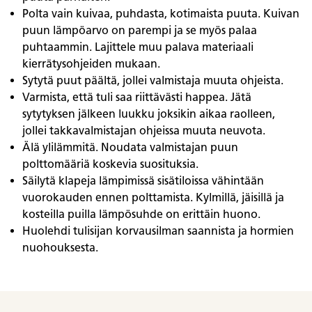
Polta vain kuivaa, puhdasta, kotimaista puuta. Kuivan
puun lämpöarvo on parempi ja se myös palaa
puhtaammin. Lajittele muu palava materiaali
kierrätysohjeiden mukaan.
Sytytä puut päältä, jollei valmistaja muuta ohjeista.
Varmista, että tuli saa riittävästi happea. Jätä
sytytyksen jälkeen luukku joksikin aikaa raolleen,
jollei takkavalmistajan ohjeissa muuta neuvota.
Älä ylilämmitä. Noudata valmistajan puun
polttomääriä koskevia suosituksia.
Säilytä klapeja lämpimissä sisätiloissa vähintään
vuorokauden ennen polttamista. Kylmillä, jäisillä ja
kosteilla puilla lämpösuhde on erittäin huono.
Huolehdi tulisijan korvausilman saannista ja hormien
nuohouksesta.