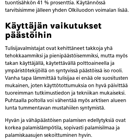
tuontisähkön 41 % prosenttia. Käytännössä
tarvitsisimme jälleen yhden Olkiluodon voimalan lisää.
Käyttäjän vaikutukset
päästöihin
Tulisijavalmistajat ovat kehittäneet takkoja yhä
tehokkaammiksi ja pienipäästöisemmiksi, mutta myös
takan käyttäjällä, käytettävällä polttoaineella ja
ympäristötekijöillä on syntyvissä päästöissä iso rooli.
Vanha tapa lämmittää tulisijaa ei enää ole suositusten
mukainen, joten käyttötottumuksia on hyvä päivittää
tuoreimman tutkimustiedon ja tekniikan mukaiseksi.
Puhtaalla poltolla voi vähentää myös arktisen alueen
lunta tummentavan mustahiilen syntymistä.
Hyvän ja vähäpäästöisen palamisen edellytyksiä ovat
korkea palamislämpötila, sopivasti palamisilmaa ja
palamiskaasujen sekoittuminen hyvin.