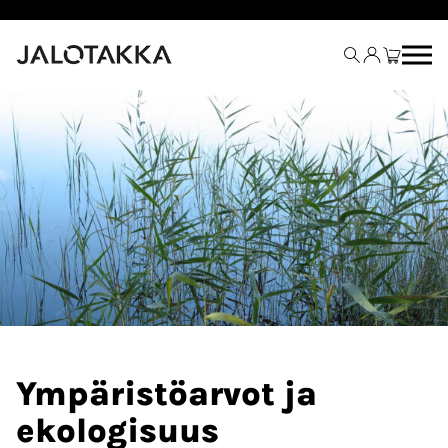
Siirry
sisältöön
Ympäristöarvot ja
ekologisuus