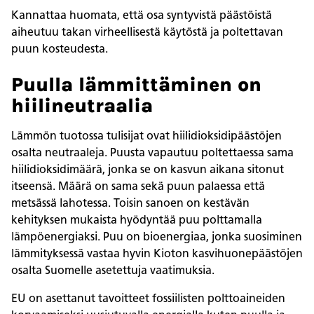
Kannattaa huomata, että osa syntyvistä päästöistä
aiheutuu takan virheellisestä käytöstä ja poltettavan
puun kosteudesta.
Puulla lämmittäminen on
hiilineutraalia
Lämmön tuotossa tulisijat ovat hiilidioksidipäästöjen
osalta neutraaleja. Puusta vapautuu poltettaessa sama
hiilidioksidimäärä, jonka se on kasvun aikana sitonut
itseensä. Määrä on sama sekä puun palaessa että
metsässä lahotessa. Toisin sanoen on kestävän
kehityksen mukaista hyödyntää puu polttamalla
lämpöenergiaksi. Puu on bioenergiaa, jonka suosiminen
lämmityksessä vastaa hyvin Kioton kasvihuone­päästöjen
osalta Suomelle asetettuja vaatimuksia.
EU on asettanut tavoitteet fossiilisten polttoaineiden