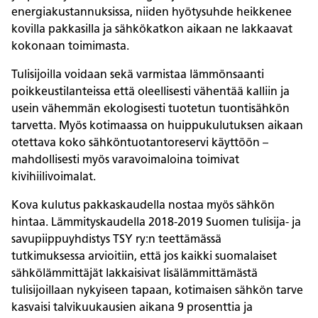
energiakustannuksissa, niiden hyötysuhde heikkenee
kovilla pakkasilla ja sähkökatkon aikaan ne lakkaavat
kokonaan toimimasta.
Tulisijoilla voidaan sekä varmistaa lämmönsaanti
poikkeustilanteissa että oleellisesti vähentää kalliin ja
usein vähemmän ekologisesti tuotetun tuontisähkön
tarvetta. Myös kotimaassa on huippukulutuksen aikaan
otettava koko sähköntuotantoreservi käyttöön –
mahdollisesti myös varavoimaloina toimivat
kivihiilivoimalat.
Kova kulutus pakkaskaudella nostaa myös sähkön
hintaa. Lämmityskaudella 2018-2019 Suomen tulisija- ja
savupiippuyhdistys TSY ry:n teettämässä
tutkimuksessa arvioitiin, että jos kaikki suomalaiset
sähkö­lämmittäjät lakkaisivat lisälämmittämästä
tulisijoillaan nykyiseen tapaan, kotimaisen sähkön tarve
kasvaisi talvikuukausien aikana 9 prosenttia ja