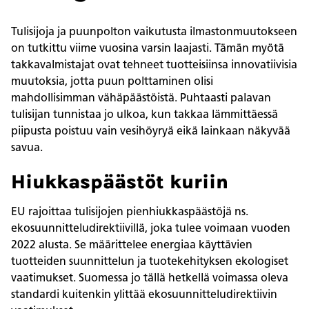
Tulisijoja ja puunpolton vaikutusta ilmastonmuutokseen
on tutkittu viime vuosina varsin laajasti. Tämän myötä
takkavalmistajat ovat tehneet tuotteisiinsa innovatiivisia
muutoksia, jotta puun polttaminen olisi
mahdollisimman vähäpäästöistä. Puhtaasti palavan
tulisijan tunnistaa jo ulkoa, kun takkaa lämmittäessä
piipusta poistuu vain vesihöyryä eikä lainkaan näkyvää
savua.
Hiukkaspäästöt kuriin
EU rajoittaa tulisijojen pienhiukkaspäästöjä ns.
ekosuunnitteludirektiivillä, joka tulee voimaan vuoden
2022 alusta. Se määrittelee energiaa käyttävien
tuotteiden suunnittelun ja tuotekehityksen ekologiset
vaatimukset. Suomessa jo tällä hetkellä voimassa oleva
standardi kuitenkin ylittää ekosuunnitteludirektiivin