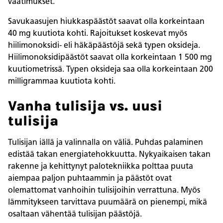
vaatimukset.
Savukaasujen hiukkaspäästöt saavat olla korkeintaan
40 mg kuutiota kohti. Rajoitukset koskevat myös
hiilimonoksidi- eli häkäpäästöjä sekä typen oksideja.
Hiilimonoksidipäästöt saavat olla korkeintaan 1 500 mg
kuutiometrissä. Typen oksideja saa olla korkeintaan 200
milligrammaa kuutiota kohti.
Vanha tulisija vs. uusi
tulisija
Tulisijan iällä ja valinnalla on väliä. Puhdas palaminen
edistää takan energiatehokkuutta. Nykyaikaisen takan
rakenne ja kehittynyt palotekniikka polttaa puuta
aiempaa paljon puhtaammin ja päästöt ovat
olemattomat vanhoihin tulisijoihin verrattuna. Myös
lämmitykseen tarvittava puumäärä on pienempi, mikä
osaltaan vähentää tulisijan päästöjä.