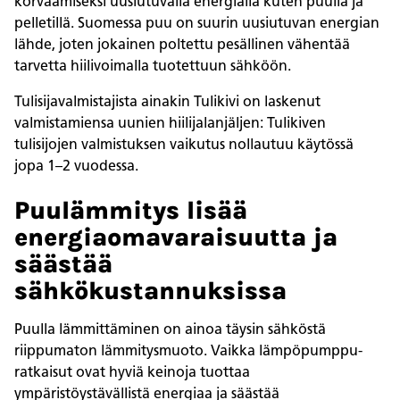
korvaa­miseksi uusiutuvalla energialla kuten puulla ja
pelletillä. Suomessa puu on suurin uusiutuvan energian
lähde, joten jokainen poltettu pesällinen vähentää
tarvetta hiilivoimalla tuotettuun sähköön.
Tulisijavalmistajista ainakin Tulikivi on laskenut
valmistamiensa uunien hiilijalanjäljen: Tulikiven
tulisijojen valmistuksen vaikutus nollautuu käytössä
jopa 1–2 vuodessa.
Puulämmitys lisää
energiaomavaraisuutta ja
säästää
sähkökustannuksissa
Puulla lämmittäminen on ainoa täysin sähköstä
riippumaton lämmitysmuoto. Vaikka lämpöpumppu­
ratkaisut ovat hyviä keinoja tuottaa
ympäristöystävällistä energiaa ja säästää