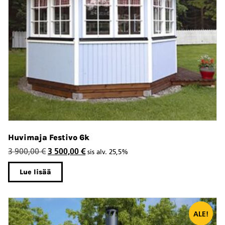
Huvimaja Festivo 6k
Alkuperäinen
Nykyinen
3 900,00
€
3 500,00
€
sis alv. 25,5%
hinta
hinta
Lue lisää
oli:
on:
3
3
900,00 €.
500,00 €.
ALE!