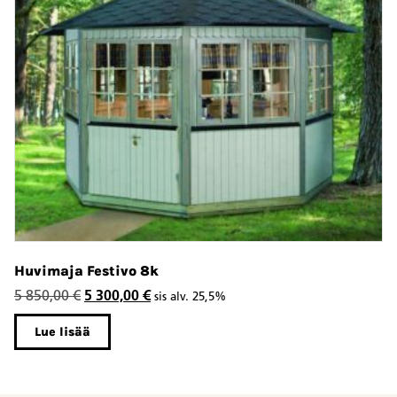
Huvimaja Festivo 8k
Alkuperäinen
Nykyinen
5 850,00
€
5 300,00
€
sis alv. 25,5%
hinta
hinta
Lue lisää
oli:
on:
5
5
850,00 €.
300,00 €.