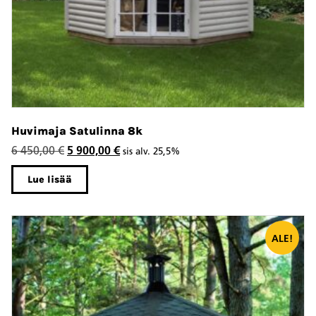
Huvimaja Satulinna 8k
Alkuperäinen
Nykyinen
6 450,00
€
5 900,00
€
sis alv. 25,5%
hinta
hinta
Lue lisää
oli:
on:
6
5
450,00 €.
900,00 €.
ALE!