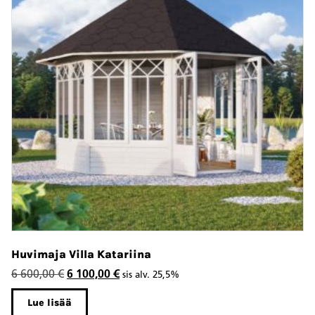
Huvimaja Villa Katariina
Alkuperäinen
Nykyinen
6 600,00
€
6 100,00
€
sis alv. 25,5%
hinta
hinta
Lue lisää
oli:
on: