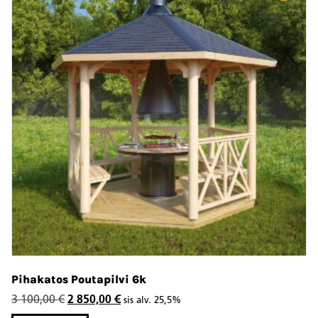
Pihakatos Poutapilvi 6k
Alkuperäinen
Nykyinen
3 100,00
€
2 850,00
€
sis alv. 25,5%
hinta
hinta