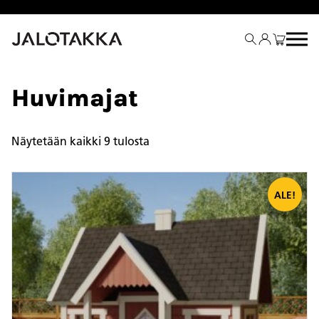
Siirry
sisältöön
Huvimajat
Näytetään kaikki 9 tulosta
ALE!