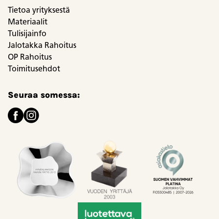
Tietoa yrityksestä
Materiaalit
Tulisijainfo
Jalotakka Rahoitus
OP Rahoitus
Toimitusehdot
Seuraa somessa: