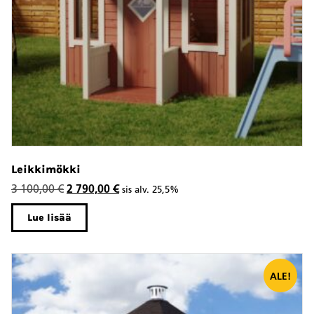
Leikkimökki
Alkuperäinen
Nykyinen
3 100,00
€
2 790,00
€
sis alv. 25,5%
hinta
hinta
Lue lisää
oli:
on:
3
2
100,00 €.
790,00 €.
ALE!