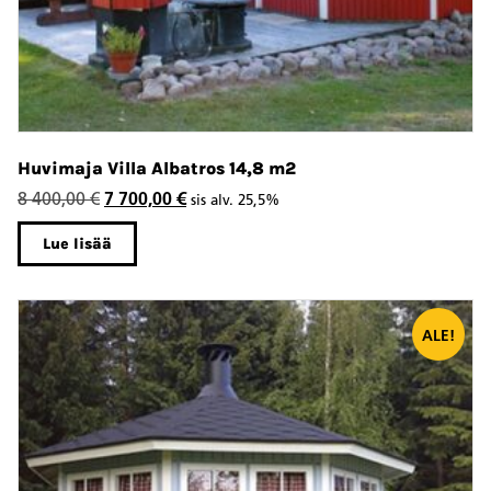
Huvimaja Villa Albatros 14,8 m2
Alkuperäinen
Nykyinen
8 400,00
€
7 700,00
€
sis alv. 25,5%
hinta
hinta
Lue lisää
oli:
on:
8
7
400,00 €.
700,00 €.
ALE!