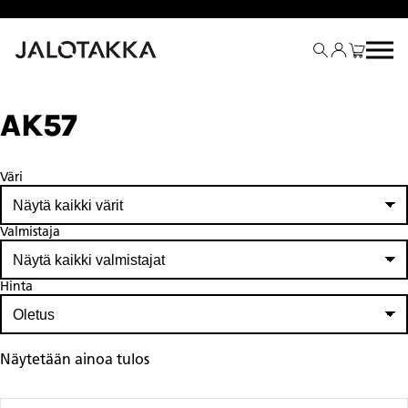
Siirry
sisältöön
AK57
Väri
Valmistaja
Hinta
Näytetään ainoa tulos