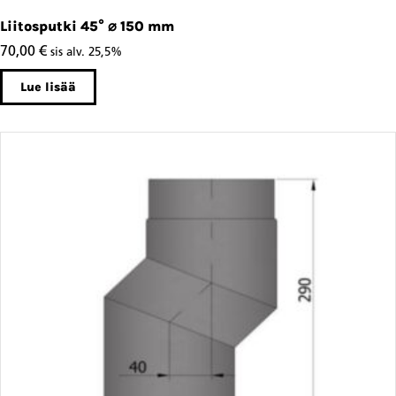
Liitosputki 45° ⌀ 150 mm
70,00
€
sis alv. 25,5%
Lue lisää