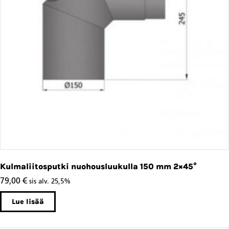
Kulmaliitosputki nuohousluukulla 150 mm 2×45°
79,00
€
sis alv. 25,5%
Lue lisää