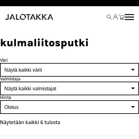
Siirry
sisältöön
kulmaliitosputki
Väri
Valmistaja
Hinta
Näytetään kaikki 6 tulosta