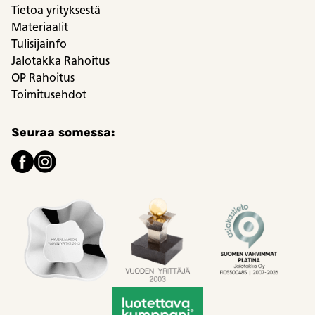
Tietoa yrityksestä
Materiaalit
Tulisijainfo
Jalotakka Rahoitus
OP Rahoitus
Toimitusehdot
Seuraa somessa: