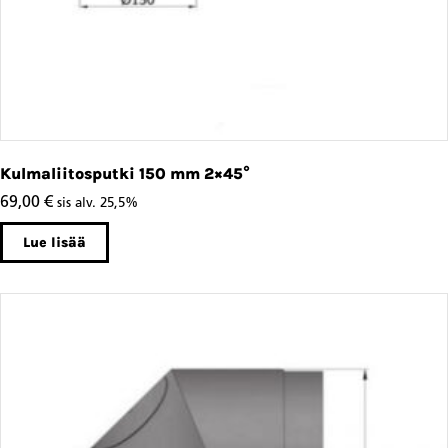
Kulmaliitosputki 150 mm 2×45°
69,00
€
sis alv. 25,5%
Lue lisää