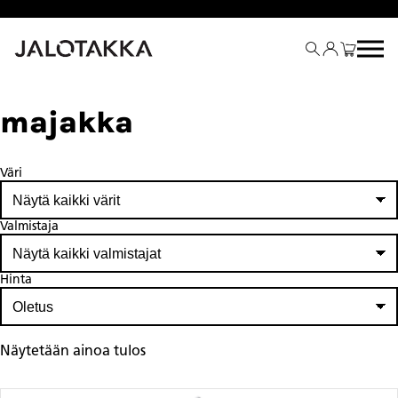
Siirry
sisältöön
majakka
Väri
Valmistaja
Hinta
Näytetään ainoa tulos