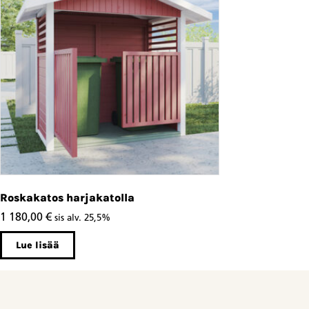
Roskakatos harjakatolla
1 180,00
€
sis alv. 25,5%
Lue lisää