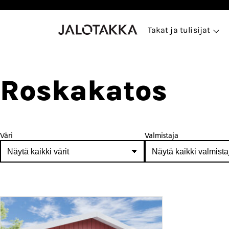
Siirry
sisältöön
Takat ja tulisijat
Roskakatos
Väri
Valmistaja