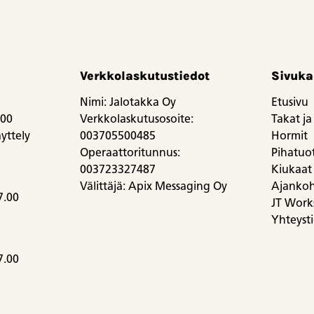
Verkkolaskutustiedot
Sivuka
Nimi: Jalotakka Oy
Etusivu
.00
Verkkolaskutusosoite:
Takat ja 
yttely
003705500485
Hormit
Operaattoritunnus:
Pihatuott
003723327487
Kiukaat
Välittäjä: Apix Messaging Oy
Ajankoh
7.00
JT Work
Yhteyst
7.00