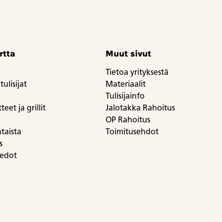
rtta
Muut sivut
Tietoa yrityksestä
tulisijat
Materiaalit
Tulisijainfo
eet ja grillit
Jalotakka Rahoitus
OP Rahoitus
taista
Toimitusehdot
s
iedot