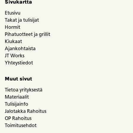
Sivukartta
Etusivu
Takat ja tulisijat
Hormit
Pihatuotteet ja grillit
Kiukaat
Ajankohtaista
JT Works
Yhteystiedot
Muut sivut
Tietoa yrityksestä
Materiaalit
Tulisijainfo
Jalotakka Rahoitus
OP Rahoitus
Toimitusehdot