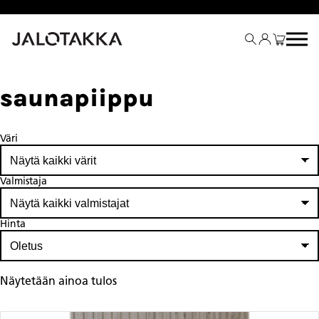
Siirry
sisältöön
saunapiippu
Väri
Valmistaja
Hinta
Näytetään ainoa tulos