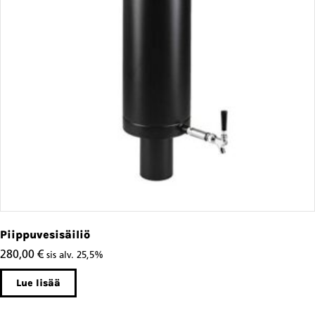
Piippuvesisäiliö
280,00
€
sis alv. 25,5%
Lue lisää