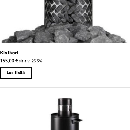
Kivikori
155,00
€
sis alv. 25,5%
Lue lisää