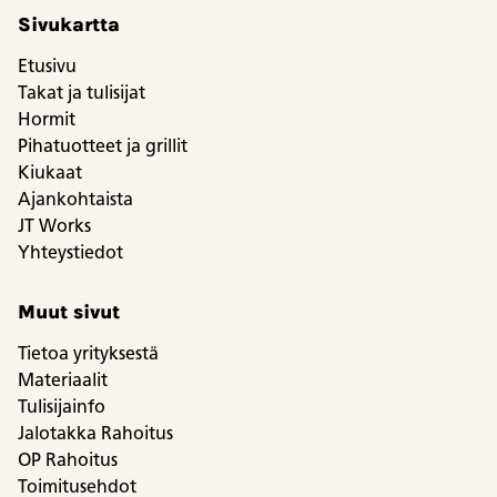
Sivukartta
Etusivu
Takat ja tulisijat
Hormit
Pihatuotteet ja grillit
Kiukaat
Ajankohtaista
JT Works
Yhteystiedot
Muut sivut
Tietoa yrityksestä
Materiaalit
Tulisijainfo
Jalotakka Rahoitus
OP Rahoitus
Toimitusehdot