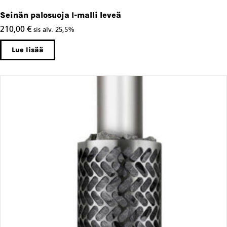
Seinän palosuoja I-malli leveä
210,00
€
sis alv. 25,5%
Lue lisää