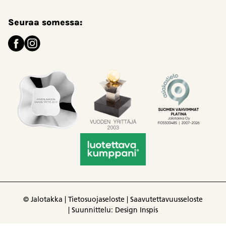
Seuraa somessa:
© Jalotakka |
Tietosuojaseloste
|
Saavutettavuusseloste
|
Suunnittelu: Design Inspis