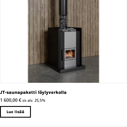
JT-saunapaketti löylyverkolla
1 600,00
€
sis alv. 25,5%
Lue lisää