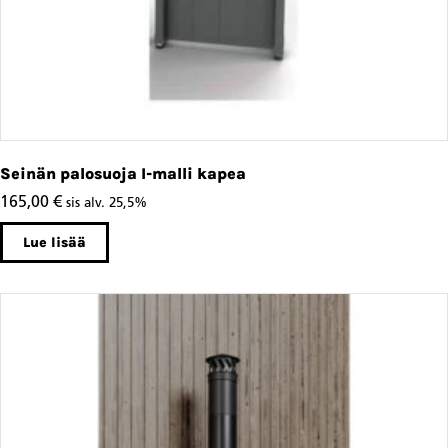
Seinän palosuoja I-malli kapea
165,00
€
sis alv. 25,5%
Lue lisää