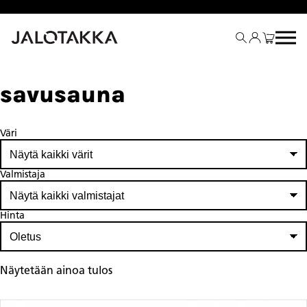
Siirry
sisältöön
savusauna
Väri
Valmistaja
Hinta
Näytetään ainoa tulos