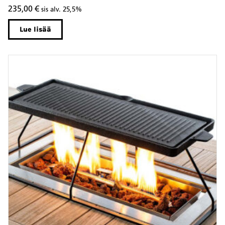
235,00
€
sis alv. 25,5%
Lue lisää