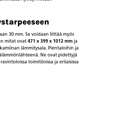
ystarpeeseen
staan 30 mm. Se voidaan liittää myös
an mitat ovat
471 x 399 x 1012 mm
ja
a kamiinan lämmitysala. Pientaloihin ja
isälämmönlähteenä. Ne ovat pidettyjä
intoloissa toimitiloissa ja erilaisissa