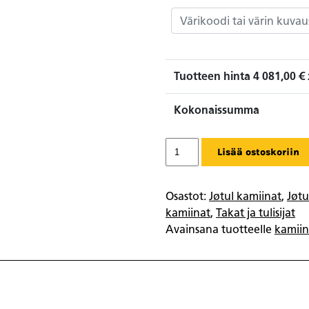
Tuotteen hinta
4 081,00
€ 
Kokonaissumma
Jøtul
Lisää ostoskoriin
F
233
määrä
Osastot:
Jøtul kamiinat
,
Jøtu
kamiinat
,
Takat ja tulisijat
Avainsana tuotteelle
kamii