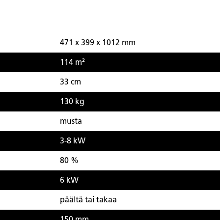
471 x 399 x 1012 mm
114 m²
33 cm
130 kg
musta
3-8 kW
80 %
6 kW
päältä tai takaa
150 mm