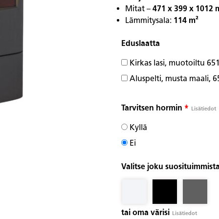
Mitat –
471 x 399 x 1012
Lämmitysala:
114 m²
Eduslaatta
Kirkas lasi, muotoiltu 6
Aluspelti, musta maali,
Tarvitsen hormin
*
Lisätiedot
Kyllä
Ei
Valitse joku suosituimmista
tai oma värisi
Lisätiedot