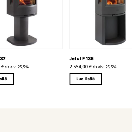
137
Jøtul F 135
0
€
2 554,00
€
sis alv. 25,5%
sis alv. 25,5%
isää
Lue lisää