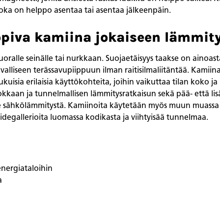
joka on helppo asentaa tai asentaa jälkeenpäin.
sopiva kamiina jokaiseen lämmit
suoralle seinälle tai nurkkaan. Suojaetäisyys taakse on ainoa
alliseen terässavupiippuun ilman raitisilmaliitäntää. Kamiin
kuisia erilaisia käyttökohteita, joihin vaikuttaa tilan koko j
kkaan ja tunnelmallisen lämmitysratkaisun sekä pää- että l
 ole sähkölämmitystä. Kamiinoita käytetään myös muun muassa rav
degallerioita luomassa kodikasta ja viihtyisää tunnelmaa.
nergiataloihin
a