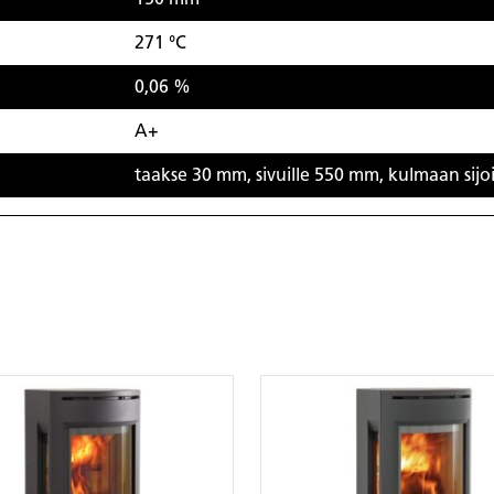
271 °C
0,06 %
A+
taakse 30 mm, sivuille 550 mm, kulmaan sij