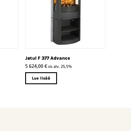
Jøtul F 377 Advance
5 624,00
€
sis alv. 25,5%
Lue lisää