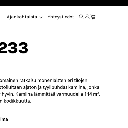
Ajankohtaista
Yhteystiedot
 233
nomainen ratkaisu monenlaisten eri tilojen
oilultaan ajaton ja tyylipuhdas kamiina, jonka
kyy hyvin. Kamiina lämmittää varmuudella
114 m²
,
n kodikkuutta.
ilma