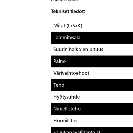
Tekniset tiedot:
Mitat (LxSxK)
Lämmitysala
Suurin halkojen pituus
Paino
Värivaihtoehdot
Teho
Hyötysuhde
Nimellisteho
Hormiliitos
Savukanavaliitäntä Ø