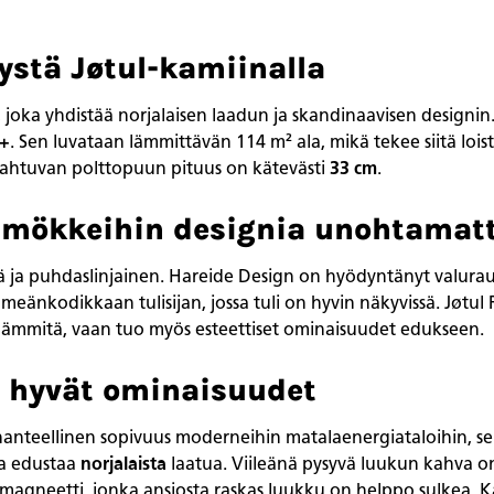
stä Jøtul-kamiinalla
joka yhdistää norjalaisen laadun ja skandinaavisen designi
+
. Sen luvataan lämmittävän 114 m² ala, mikä tekee siitä loi
ahtuvan polttopuun pituus on kätevästi
33 cm
.
 mökkeihin designia unohtamat
 ja puhdaslinjainen. Hareide Design on hyödyntänyt valurau
eänkodikkaan tulisijan, jossa tuli on hyvin näkyvissä. Jøtu
 lämmitä, vaan tuo myös esteettiset ominaisuudet edukseen.
a hyvät ominaisuudet
 ihanteellinen sopivuus moderneihin matalaenergiataloihin, sek
a edustaa
norjalaista
laatua. Viileänä pysyvä luukun kahva on
 magneetti, jonka ansiosta raskas luukku on helppo sulkea.