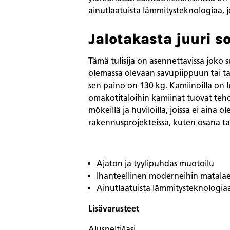
ainutlaatuista lämmitysteknologiaa, 
Jalotakasta juuri 
Tämä tulisija on asennettavissa joko 
olemassa olevaan savupiippuun tai tav
sen paino on 130 kg. Kamiinoilla on lu
omakotitaloihin kamiinat tuovat teho
mökeillä ja huviloilla, joissa ei aina
rakennusprojekteissa, kuten osana tai
Ajaton ja tyylipuhdas muotoilu
Ihanteellinen moderneihin matalae
Ainutlaatuista lämmitysteknologia
Lisävarusteet
Aluspelti/lasi