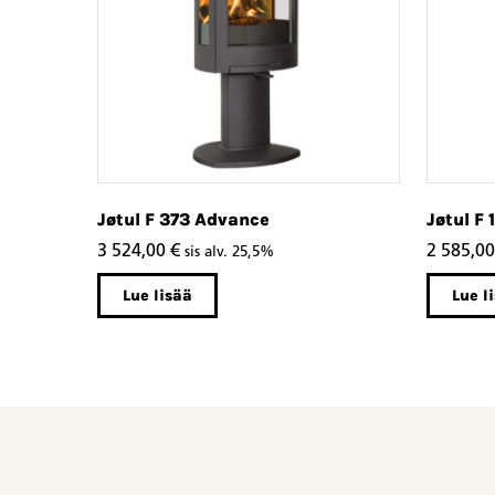
Jøtul F 373 Advance
Jøtul F 
3 524,00
€
2 585,0
sis alv. 25,5%
Lue lisää
Lue l