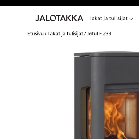
Siirry
sisältöön
Takat ja tulisijat
Etusivu
/
Takat ja tulisijat
/ Jøtul F 233