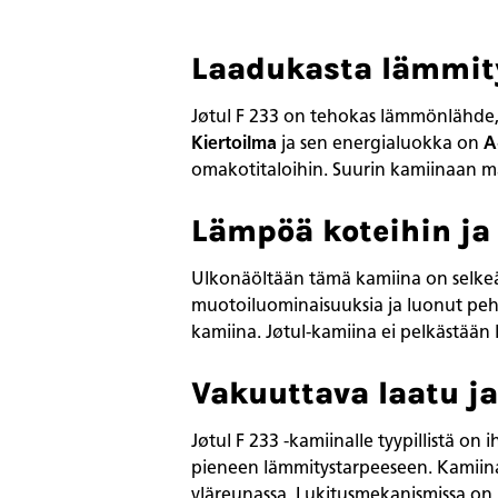
Laadukasta lämmity
Jøtul F 233 on tehokas lämmönlähde, 
Kiertoilma
ja sen energialuokka on
A
omakotitaloihin. Suurin kamiinaan m
Lämpöä koteihin ja
Ulkonäöltään tämä kamiina on selkeä
muotoiluominaisuuksia ja luonut pehm
kamiina. Jøtul-kamiina ei pelkästään
Vakuuttava laatu j
Jøtul F 233 -kamiinalle tyypillistä on
pieneen lämmitystarpeeseen. Kamiin
yläreunassa. Lukitusmekanismissa on