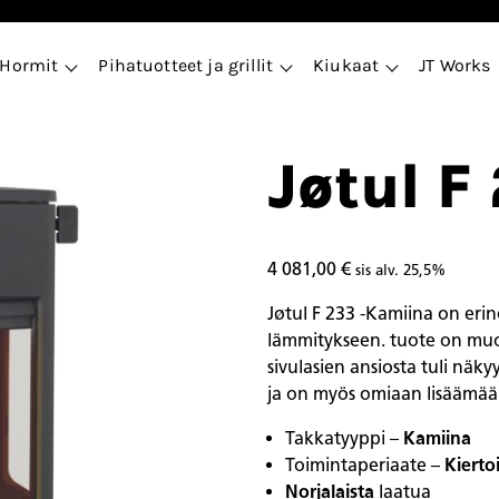
Hormit
Pihatuotteet ja grillit
Kiukaat
JT Works
Jøtul F
4 081,00
€
sis alv. 25,5%
Jøtul F 233 -Kamiina on eri
lämmitykseen. tuote on muot
sivulasien ansiosta tuli nä
ja on myös omiaan lisäämää
Takkatyyppi –
Kamiina
Toimintaperiaate –
Kierto
Norjalaista
laatua