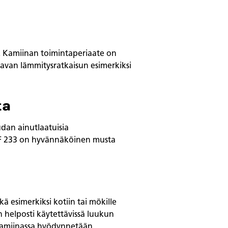
n. Kamiinan toimintaperiaate on
stavan lämmitysratkaisun esimerkiksi
ta
dan ainutlaatuisia
l F 233 on hyvännäköinen musta
ä esimerkiksi kotiin tai mökille
 helposti käytettävissä luukun
 Kamiinassa hyödynnetään