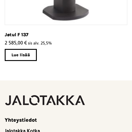
Jøtul F 137
J
2 585,00
€
3
sis alv. 25,5%
Lue lisää
Yhteystiedot
Jalotakka Kotka