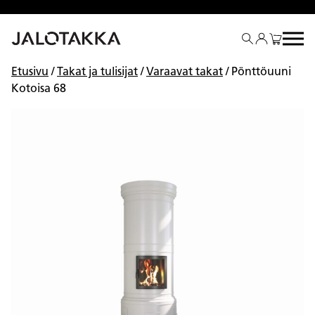
Siirry
sisältöön
Etusivu
/
Takat ja tulisijat
/
Varaavat takat
/ Pönttöuuni
Kotoisa 68