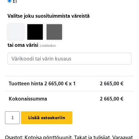
Ei
Valitse joku suosituimmista väreistä
tai oma värisi
Lisätiedot
Tuotteen hinta
2 665,00
€ x 1
2 665,00
€
Kokonaissumma
2 665,00
€
Pönttöuuni
Lisää ostoskoriin
Kotoisa
68
määrä
Osastot:
Kotoisa pönttöuunit
,
Takat ja tulisijat
,
Varaavat