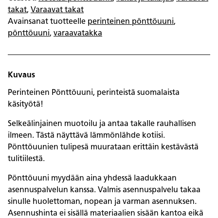
takat
,
Varaavat takat
Avainsanat tuotteelle
perinteinen pönttöuuni
,
pönttöuuni
,
varaavatakka
Kuvaus
Perinteinen Pönttöuuni, perinteistä suomalaista
käsityötä!
Selkeälinjainen muotoilu ja antaa takalle rauhallisen
ilmeen. Tästä näyttävä lämmönlähde kotiisi.
Pönttöuunien tulipesä muurataan erittäin kestävästä
tulitiilestä.
Pönttöuuni myydään aina yhdessä laadukkaan
asennuspalvelun kanssa. Valmis asennuspalvelu takaa
sinulle huolettoman, nopean ja varman asennuksen.
Asennushinta ei sisällä materiaalien sisään kantoa eikä