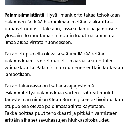
Palamisilmaliitäntä
. Hyvä ilmankierto takaa tehokkaan
palamisen. Viileää huoneilmaa imetään alakautta –
punaiset nuolet – takkaan, jossa se lämpiää ja nousee
ylöspäin. Jo muutaman minuutin kuluttua lämmintä
ilmaa alkaa virrata huoneeseen.
Takan etupuolella olevalla säätimellä säädetään
palamisilman – siniset nuolet – määrää ja siten tulen
voimakkuutta. Palamisilma kuumenee erittäin korkeaan
lämpötilaan.
Takan takaosassa on lisäkanavajärjestelmä
esilämmitettyä palamisilmaa varten – vihreät nuolet.
Järjestelmän nimi on Clean Burning ja se aktivoituu, kun
etupuolella olevaa paloilmasäädintä käytetään.
Takka polttaa puut tehokkaasti ja pitkään varmistaen
erittäin alhaiset savukaasujen hiukkaspitoisuudet.