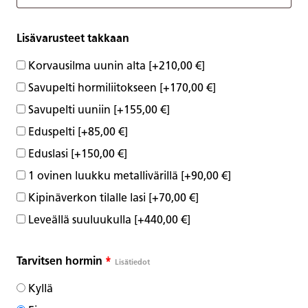
Lisävarusteet takkaan
Korvausilma uunin alta
[+210,00 €]
Savupelti hormiliitokseen
[+170,00 €]
Savupelti uuniin
[+155,00 €]
Eduspelti
[+85,00 €]
Eduslasi
[+150,00 €]
1 ovinen luukku metallivärillä
[+90,00 €]
Kipinäverkon tilalle lasi
[+70,00 €]
Leveällä suuluukulla
[+440,00 €]
Tarvitsen hormin
*
Lisätiedot
Kyllä