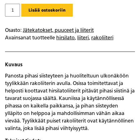
Rakoliiteri
Lisää ostoskoriin
10
m2
määrä
Osasto:
Jätekatokset, puuceet ja liiterit
Avainsanat tuotteelle
hirsilato
,
liiteri
,
rakoliiteri
Kuvaus
Panosta pihasi siisteyteen ja huoliteltuun ulkonäköön
tyylikkään rakoliiterin avulla. Osissa toimitettavat ja
helposti koottavat hirsilatoliiterit pitävät pihasi siistinä ja
tavarat suojassa säältä. Kauniissa ja käytännöllisessä
pihassa on kaikella paikkansa, ja pihan siisteyden
ylläpito on helppoa ja mahdollisimman vähän aikaa
vievää. Tyylikkäät puiset rakoliiterit ovat käytännöllinen
valinta, joka lisää pihasi viihtyisyyttä.