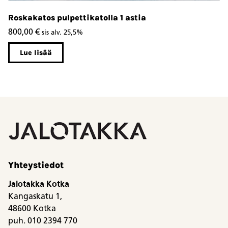
Roskakatos pulpettikatolla 1 astia
R
800,00
€
1
sis alv. 25,5%
Lue lisää
Yhteystiedot
Jalotakka Kotka
Kangaskatu 1,
48600 Kotka
puh. 010 2394 770