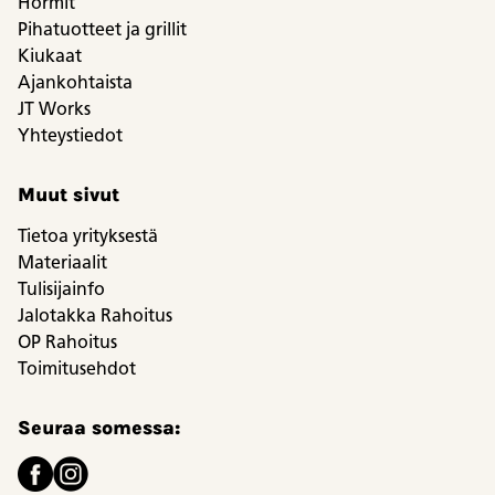
Hormit
Pihatuotteet ja grillit
Kiukaat
Ajankohtaista
JT Works
Yhteystiedot
Muut sivut
Tietoa yrityksestä
Materiaalit
Tulisijainfo
Jalotakka Rahoitus
OP Rahoitus
Toimitusehdot
Seuraa somessa: