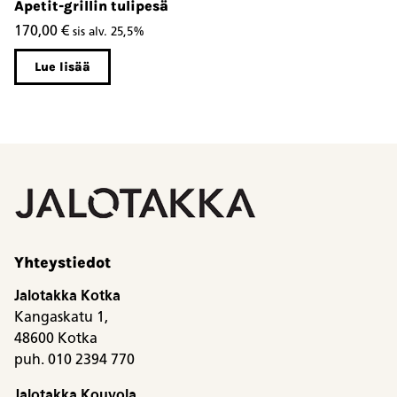
Apetit-grillin tulipesä
S
170,00
€
7
sis alv. 25,5%
Lue lisää
Yhteystiedot
Jalotakka Kotka
Kangaskatu 1,
48600 Kotka
puh. 010 2394 770
Jalotakka Kouvola