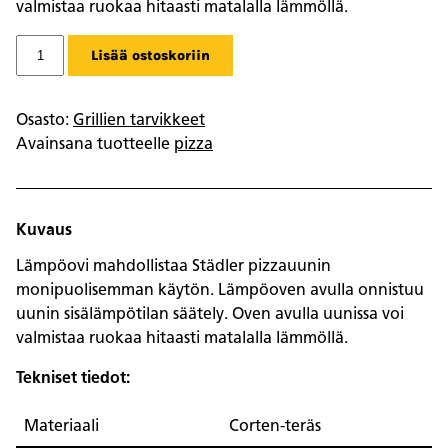
valmistaa ruokaa hitaasti matalalla lämmöllä.
Städler
Lisää ostoskoriin
pizzauunin
lämpöovi
määrä
Osasto:
Grillien tarvikkeet
Avainsana tuotteelle
pizza
Kuvaus
Lämpöovi mahdollistaa Städler pizzauunin
monipuolisemman käytön. Lämpöoven avulla onnistuu
uunin sisälämpötilan säätely. Oven avulla uunissa voi
valmistaa ruokaa hitaasti matalalla lämmöllä.
Tekniset tiedot:
Materiaali
Corten-teräs