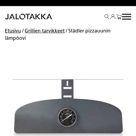
Siirry
sisältöön
Etusivu
/
Grillien tarvikkeet
/ Städler pizzauunin
lämpöovi