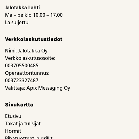
Jalotakka Lahti
Ma – pe klo 10.00 – 17.00
La suljettu
Verkkolaskutustiedot
Nimi: Jalotakka Oy
Verkkolaskutusosoite:
003705500485
Operaattoritunnus:
003723327487
Välittäjä: Apix Messaging Oy
Sivukartta
Etusivu
Takat ja tulisijat
Hormit
Pihatuotteet ja grillit