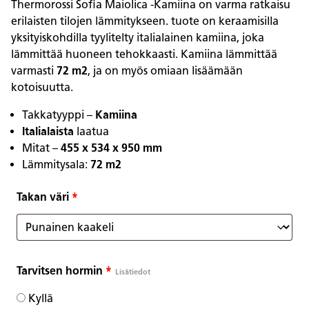
Thermorossi Sofia Maiolica -Kamiina on varma ratkaisu
erilaisten tilojen lämmitykseen. tuote on keraamisilla
yksityiskohdilla tyylitelty italialainen kamiina, joka
lämmittää huoneen tehokkaasti. Kamiina lämmittää
varmasti
72 m2
, ja on myös omiaan lisäämään
kotoisuutta.
Takkatyyppi –
Kamiina
Italialaista
laatua
Mitat –
455 x 534 x 950 mm
Lämmitysala:
72 m2
Takan väri
*
Tarvitsen hormin
*
Lisätiedot
Kyllä