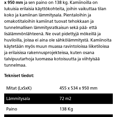
x 950 mm
ja sen paino on 138 kg. Kamiinoilla on
lukuisia erilaisia käyttökohteita, joihin vaikuttaa tilan
koko ja kamiinan lämmitysala. Pientaloihin ja
omakotitaloihin kamiinat tuovat tehokkaan ja
tunnelmallisen lämmitysratkaisun sekä pää- että
lisälämmönlähteenä. Ne ovat pidettyjä mökeillä ja
huviloilla, joissa ei aina ole sähkölämmitystä. Kamiinoita
käytetään myös muun muassa ravintoloissa liiketiloissa
ja erilaisissa rakennusprojekteissa, kuten osana
talvipuutarhoja luomassa kotoisuutta ja viihtyisää
tunnelmaa.
Tekniset tiedot:
Mitat (LxSxK)
455 x 534 x 950 mm
Lämmitysala
72 m2
Paino
138 Kg