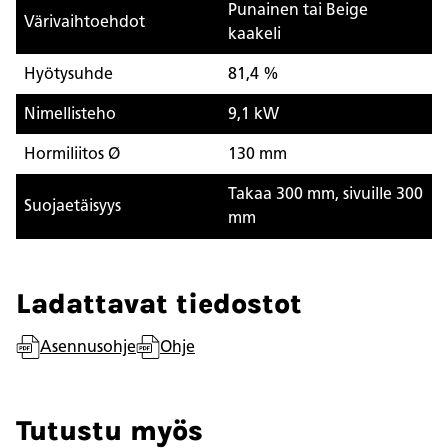
Punainen tai Beige
Värivaihtoehdot
kaakeli
Hyötysuhde
81,4 %
Nimellisteho
9,1 kW
Hormiliitos Ø
130 mm
Takaa 300 mm, sivuille 300
Suojaetäisyys
mm
Ladattavat tiedostot
Asennusohje
Ohje
Tutustu myös