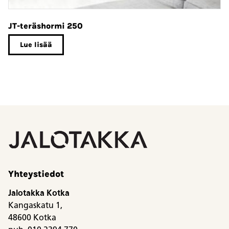
JT-teräshormi 250
Jø
2
Lue lisää
Yhteystiedot
Jalotakka Kotka
Kangaskatu 1,
48600 Kotka