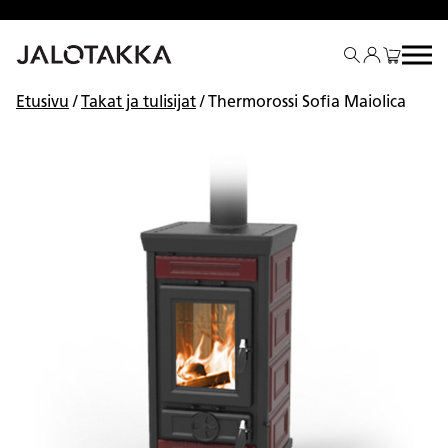
Siirry
sisältöön
Etusivu
/
Takat ja tulisijat
/ Thermorossi Sofia Maiolica