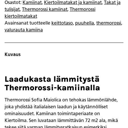
määrä
Osastot:
Kamiinat
,
Kiertoilmatakat ja kamiinat
,
Takat ja
tulisijat
,
Thermorossi kamiinat
,
Thermorossi
kiertoilmatakat
Avainsanat tuotteelle
keittotaso
,
puuhella
,
thermorossi
,
valurauta kamiina
Kuvaus
Laadukasta lämmitystä
Thermorossi-kamiinalla
Thermorossi Sofia Maiolica on tehokas lämmönlähde,
joka yhdistää italialaisen laadun ja käytännölliset
ominaisuudet. Kamiinan toimintaperiaate on
Kiertoilma. Sen luvataan lämmittävän 72 m2 ala, mikä
tekee siitä varman lämmitysratkaisun esimerkiksi