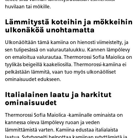
huvilaan tai mökille.
Lämmitystä koteihin ja mökkeihin
ulkonäköä unohtamatta
Ulkonäöltään tämä kamiina on hienosti viimeistelty, ja
sen tulipesässä on valurautaluukku. Kannen lämpölevy
on emaloitua valurautaa. Thermorossi Sofia Maiolica on
tyylikäs beigeillä kaakeliosilla. Thermorossi-kamiina ei
pelkästään lämmitä, vaan tuo myös ulkonäölliset
ominaisuudet edukseen.
Italialainen laatu ja harkitut
ominaisuudet
Thermorossi Sofia Maiolica -kamiinalle ominaista on
kannessa oleva lämpölevy ruoan ja veden
lämmittämistä varten. Kamiina edustaa italialaista
laatua. Sytytyspelti helpottaa kamiinan sytyttämistä ja