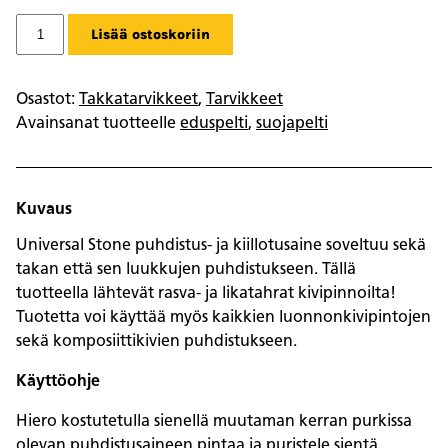
Puhdistusaine
Lisää ostoskoriin
määrä
Osastot:
Takkatarvikkeet
,
Tarvikkeet
Avainsanat tuotteelle
eduspelti
,
suojapelti
Kuvaus
Universal Stone puhdistus- ja kiillotusaine soveltuu sekä
takan että sen luukkujen puhdistukseen. Tällä
tuotteella lähtevät rasva- ja likatahrat kivipinnoilta!
Tuotetta voi käyttää myös kaikkien luonnonkivipintojen
sekä komposiittikivien puhdistukseen.
Käyttöohje
Hiero kostutetulla sienellä muutaman kerran purkissa
olevan puhdistusaineen pintaa ja puristele sientä,