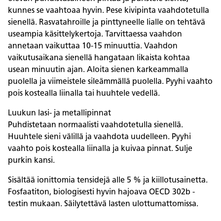
kunnes se vaahtoaa hyvin. Pese kivipinta vaahdotetulla
sienellä. Rasvatahroille ja pinttyneelle lialle on tehtävä
useampia käsittelykertoja. Tarvittaessa vaahdon
annetaan vaikuttaa 10-15 minuuttia. Vaahdon
vaikutusaikana sienellä hangataan likaista kohtaa
usean minuutin ajan. Aloita sienen karkeammalla
puolella ja viimeistele sileämmällä puolella. Pyyhi vaahto
pois kostealla liinalla tai huuhtele vedellä.
Luukun lasi- ja metallipinnat
Puhdistetaan normaalisti vaahdotetulla sienellä.
Huuhtele sieni välillä ja vaahdota uudelleen. Pyyhi
vaahto pois kostealla liinalla ja kuivaa pinnat. Sulje
purkin kansi.
Sisältää ionittomia tensidejä alle 5 % ja kiillotusainetta.
Fosfaatiton, biologisesti hyvin hajoava OECD 302b -
testin mukaan. Säilytettävä lasten ulottumattomissa.