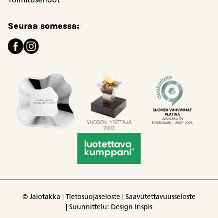
Seuraa somessa:
© Jalotakka |
Tietosuojaseloste
|
Saavutettavuusseloste
|
Suunnittelu: Design Inspis