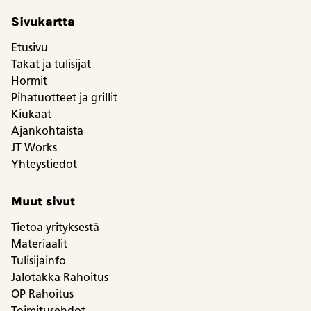
Sivukartta
Etusivu
Takat ja tulisijat
Hormit
Pihatuotteet ja grillit
Kiukaat
Ajankohtaista
JT Works
Yhteystiedot
Muut sivut
Tietoa yrityksestä
Materiaalit
Tulisijainfo
Jalotakka Rahoitus
OP Rahoitus
Toimitusehdot