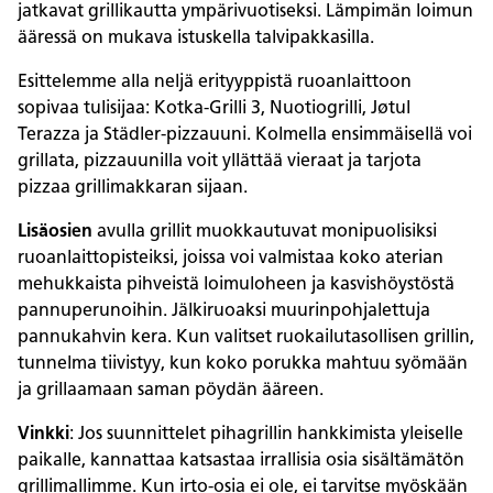
jatkavat grillikautta ympärivuotiseksi. Lämpimän loimun
ääressä on mukava istuskella talvipakkasilla.
Esittelemme alla neljä erityyppistä ruoanlaittoon
sopivaa tulisijaa: Kotka-Grilli 3, Nuotiogrilli, Jøtul
Terazza ja Städler-pizzauuni. Kolmella ensimmäisellä voi
grillata, pizzauunilla voit yllättää vieraat ja tarjota
pizzaa grillimakkaran sijaan.
Lisäosien
avulla grillit muokkautuvat monipuolisiksi
ruoanlaittopisteiksi, joissa voi valmistaa koko aterian
mehukkaista pihveistä loimuloheen ja kasvishöystöstä
pannuperunoihin. Jälkiruoaksi muurinpohjalettuja
pannukahvin kera. Kun valitset ruokailutasollisen grillin,
tunnelma tiivistyy, kun koko porukka mahtuu syömään
ja grillaamaan saman pöydän ääreen.
Vinkki
: Jos suunnittelet pihagrillin hankkimista yleiselle
paikalle, kannattaa katsastaa irrallisia osia sisältämätön
grillimallimme. Kun irto-osia ei ole, ei tarvitse myöskään