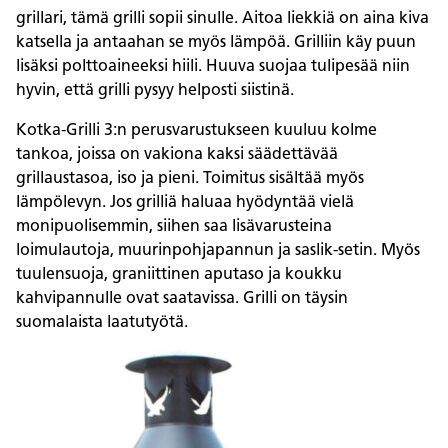
grillari, tämä grilli sopii sinulle. Aitoa liekkiä on aina kiva
katsella ja antaahan se myös lämpöä. Grilliin käy puun
lisäksi polttoaineeksi hiili. Huuva suojaa tulipesää niin
hyvin, että grilli pysyy helposti siistinä.
Kotka-Grilli 3:n perusvarustukseen kuuluu kolme
tankoa, joissa on vakiona kaksi säädettävää
grillaustasoa, iso ja pieni. Toimitus sisältää myös
lämpölevyn. Jos grilliä haluaa hyödyntää vielä
monipuolisemmin, siihen saa lisävarusteina
loimulautoja, muurinpohjapannun ja saslik-setin. Myös
tuulensuoja, graniittinen aputaso ja koukku
kahvipannulle ovat saatavissa. Grilli on täysin
suomalaista laatutyötä.