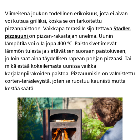
Viimeisenä joukon todellinen erikoisuus, jota ei aivan
voi kutsua grilliksi, koska se on tarkoitettu
pizzanpaistoon. Vaikkapa terassille sijoitettava
Städler-
pizzauuni
on pizzan-rakastajan unelma. Uunin
lämpötila voi olla jopa 400 °C. Paistokivet imevät
lämmön tulesta ja siirtävät sen suoraan paistokiveen,
jolloin saat aina täydellisen rapean pohjan pizzaasi. Tai
mikä estää kokeilemasta uunissa vaikka
karjalanpiirakoiden paistoa. Pizzauunikin on valmistettu
corten-teräslevyistä, joten se ruostuu kauniisti mutta
kestää säätä.