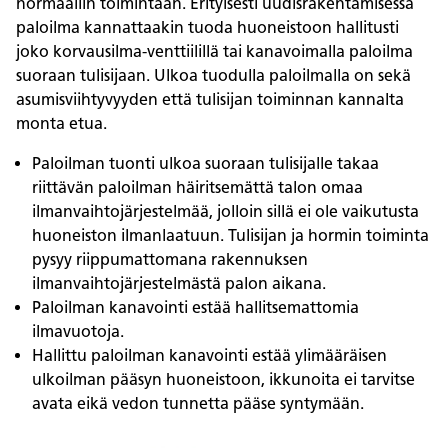
normaaliin toimintaan. Erityisesti uudisrakentamisessa
paloilma kannattaakin tuoda huoneistoon hallitusti
joko korvausilma-venttiilillä tai kanavoimalla paloilma
suoraan tulisijaan. Ulkoa tuodulla paloilmalla on sekä
asumisviihtyvyyden että tulisijan toiminnan kannalta
monta etua.
Paloilman tuonti ulkoa suoraan tulisijalle takaa
riittävän paloilman häiritsemättä talon omaa
ilmanvaihtojärjestelmää, jolloin sillä ei ole vaikutusta
huoneiston ilmanlaatuun. Tulisijan ja hormin toiminta
pysyy riippumattomana rakennuksen
ilmanvaihtojärjestelmästä palon aikana.
Paloilman kanavointi estää hallitsemattomia
ilmavuotoja.
Hallittu paloilman kanavointi estää ylimääräisen
ulkoilman pääsyn huoneistoon, ikkunoita ei tarvitse
avata eikä vedon tunnetta pääse syntymään.