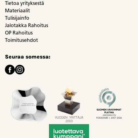
Tietoa yrityksestä
Materiaalit
Tulisijainfo
Jalotakka Rahoitus
OP Rahoitus
Toimitusehdot
Seuraa somessa: