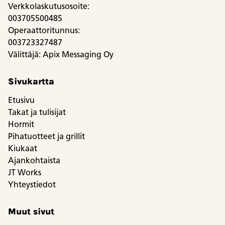
Verkkolaskutusosoite:
003705500485
Operaattoritunnus:
003723327487
Välittäjä: Apix Messaging Oy
Sivukartta
Etusivu
Takat ja tulisijat
Hormit
Pihatuotteet ja grillit
Kiukaat
Ajankohtaista
JT Works
Yhteystiedot
Muut sivut