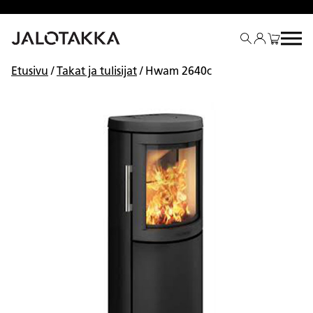
Siirry
sisältöön
Etusivu
/
Takat ja tulisijat
/ Hwam 2640c