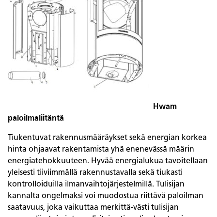
Hwam
paloilmaliitäntä
Tiukentuvat rakennusmääräykset sekä energian korkea
hinta ohjaavat rakentamista yhä enenevässä määrin
energiatehokkuuteen. Hyvää energialukua tavoitellaan
yleisesti tiiviimmällä rakennustavalla sekä tiukasti
kontrolloiduilla ilmanvaihtojärjestelmillä. Tulisijan
kannalta ongelmaksi voi muodostua riittävä paloilman
saatavuus, joka vaikuttaa merkittä-västi tulisijan