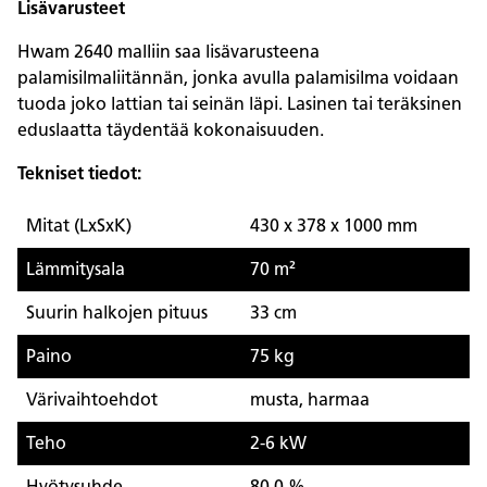
Lisävarusteet
Hwam 2640 malliin saa lisävarusteena
palamisilmaliitännän, jonka avulla palamisilma voidaan
tuoda joko lattian tai seinän läpi. Lasinen tai teräksinen
eduslaatta täydentää kokonaisuuden.
Tekniset tiedot:
Mitat (LxSxK)
430 x 378 x 1000 mm
Lämmitysala
70 m²
Suurin halkojen pituus
33 cm
Paino
75 kg
Värivaihtoehdot
musta, harmaa
Teho
2-6 kW
Hyötysuhde
80,0 %