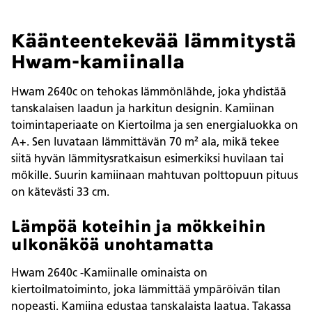
Käänteentekevää lämmitystä
Hwam-kamiinalla
Hwam 2640c on tehokas lämmönlähde, joka yhdistää
tanskalaisen laadun ja harkitun designin. Kamiinan
toimintaperiaate on Kiertoilma ja sen energialuokka on
A+. Sen luvataan lämmittävän 70 m² ala, mikä tekee
siitä hyvän lämmitysratkaisun esimerkiksi huvilaan tai
mökille. Suurin kamiinaan mahtuvan polttopuun pituus
on kätevästi 33 cm.
Lämpöä koteihin ja mökkeihin
ulkonäköä unohtamatta
Hwam 2640c -Kamiinalle ominaista on
kiertoilmatoiminto, joka lämmittää ympäröivän tilan
nopeasti. Kamiina edustaa tanskalaista laatua. Takassa