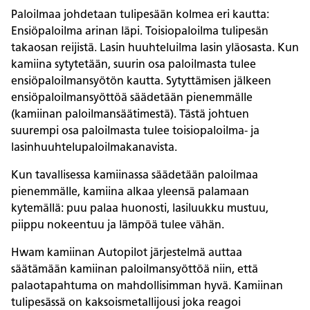
Paloilmaa johdetaan tulipesään kolmea eri kautta:
Ensiöpaloilma arinan läpi. Toisiopaloilma tulipesän
takaosan reijistä. Lasin huuhteluilma lasin yläosasta. Kun
kamiina sytytetään, suurin osa paloilmasta tulee
ensiöpaloilmansyötön kautta. Sytyttämisen jälkeen
ensiöpaloilmansyöttöä säädetään pienemmälle
(kamiinan paloilmansäätimestä). Tästä johtuen
suurempi osa paloilmasta tulee toisiopaloilma- ja
lasinhuuhtelupaloilmakanavista.
Kun tavallisessa kamiinassa säädetään paloilmaa
pienemmälle, kamiina alkaa yleensä palamaan
kytemällä: puu palaa huonosti, lasiluukku mustuu,
piippu nokeentuu ja lämpöä tulee vähän.
Hwam kamiinan Autopilot järjestelmä auttaa
säätämään kamiinan paloilmansyöttöä niin, että
palaotapahtuma on mahdollisimman hyvä. Kamiinan
tulipesässä on kaksoismetallijousi joka reagoi