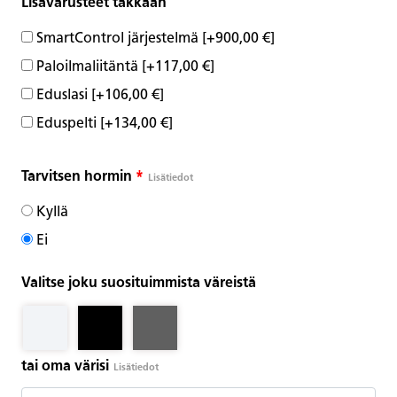
Lisävarusteet takkaan
SmartControl järjestelmä
[+900,00 €]
Paloilmaliitäntä
[+117,00 €]
Eduslasi
[+106,00 €]
Eduspelti
[+134,00 €]
Tarvitsen hormin
*
Lisätiedot
Kyllä
Ei
Valitse joku suosituimmista väreistä
tai oma värisi
Lisätiedot