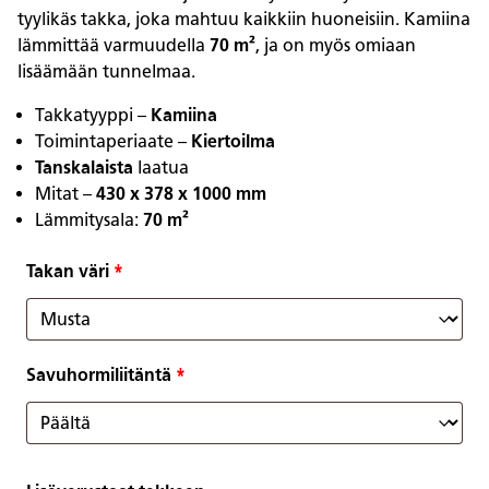
tyylikäs takka, joka mahtuu kaikkiin huoneisiin. Kamiina
lämmittää varmuudella
70 m²
, ja on myös omiaan
lisäämään tunnelmaa.
Takkatyyppi –
Kamiina
Toimintaperiaate –
Kiertoilma
Tanskalaista
laatua
Mitat –
430 x 378 x 1000 mm
Lämmitysala:
70 m²
Takan väri
*
Savuhormiliitäntä
*