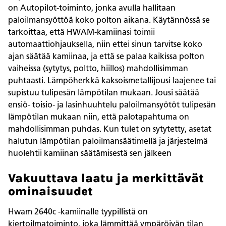
on Autopilot-toiminto, jonka avulla hallitaan
paloilmansyöttöä koko polton aikana. Käytännössä se
tarkoittaa, että HWAM-kamiinasi toimii
automaattiohjauksella, niin ettei sinun tarvitse koko
ajan säätää kamiinaa, ja että se palaa kaikissa polton
vaiheissa (sytytys, poltto, hiillos) mahdollisimman
puhtaasti. Lämpöherkkä kaksoismetallijousi laajenee tai
supistuu tulipesän lämpötilan mukaan. Jousi säätää
ensiö- toisio- ja lasinhuuhtelu paloilmansyötöt tulipesän
lämpötilan mukaan niin, että palotapahtuma on
mahdollisimman puhdas. Kun tulet on sytytetty, asetat
halutun lämpötilan paloilmansäätimellä ja järjestelmä
huolehtii kamiinan säätämisestä sen jälkeen
Vakuuttava laatu ja merkittävät
ominaisuudet
Hwam 2640c -kamiinalle tyypillistä on
kiertoilmatoiminto, joka lämmittää ympäröivän tilan