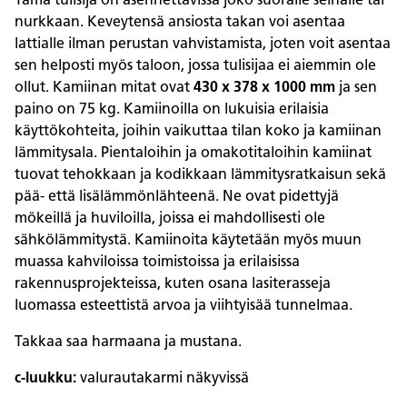
nurkkaan. Keveytensä ansiosta takan voi asentaa
lattialle ilman perustan vahvistamista, joten voit asentaa
sen helposti myös taloon, jossa tulisijaa ei aiemmin ole
ollut. Kamiinan mitat ovat
430 x 378 x 1000 mm
ja sen
paino on 75 kg. Kamiinoilla on lukuisia erilaisia
käyttökohteita, joihin vaikuttaa tilan koko ja kamiinan
lämmitysala. Pientaloihin ja omakotitaloihin kamiinat
tuovat tehokkaan ja kodikkaan lämmitysratkaisun sekä
pää- että lisälämmönlähteenä. Ne ovat pidettyjä
mökeillä ja huviloilla, joissa ei mahdollisesti ole
sähkölämmitystä. Kamiinoita käytetään myös muun
muassa kahviloissa toimistoissa ja erilaisissa
rakennusprojekteissa, kuten osana lasiterasseja
luomassa esteettistä arvoa ja viihtyisää tunnelmaa.
Takkaa saa harmaana ja mustana.
c-luukku:
valurautakarmi näkyvissä