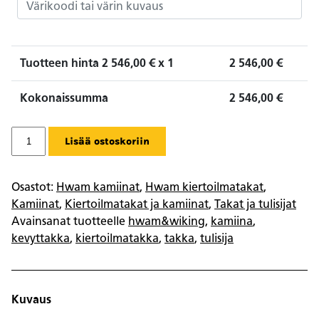
Tuotteen hinta
2 546,00
€ x 1
2 546,00
€
Kokonaissumma
2 546,00
€
Hwam
Lisää ostoskoriin
2640c
määrä
Osastot:
Hwam kamiinat
,
Hwam kiertoilmatakat
,
Kamiinat
,
Kiertoilmatakat ja kamiinat
,
Takat ja tulisijat
Avainsanat tuotteelle
hwam&wiking
,
kamiina
,
kevyttakka
,
kiertoilmatakka
,
takka
,
tulisija
Kuvaus