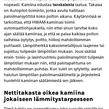
nopeasti. Kamiina edustaa
tanskalaista
laatua. Takassa
on Autopilot-toiminto, jonka avulla hallitaan
paloilmansyöttöä koko polton aikana. Käytännössä se
tarkoittaa, että HWAM-kamiinasi toimii
automaattiohjauksella, niin ettei sinun tarvitse koko
ajan säätää kamiinaa, ja että se palaa kaikissa polton
vaiheissa (sytytys, poltto, hiillos) mahdollisimman
puhtaasti. Lämpöherkkä kaksoismetallijousi laajenee tai
supistuu tulipesän lämpötilan mukaan. Jousi säätää
ensiö- toisio- ja lasinhuuhtelu paloilmansyötöt tulipesän
lämpötilan mukaan niin, että palotapahtuma on
mahdollisimman puhdas. Kun tulet on sytytetty, asetat
halutun lämpötilan paloilmansäätimellä ja järjestelmä
huolehtii kamiinan säätämisestä sen jälkeen.
Nettitakasta oikea kamiina
jokaiseen lämmitystarpeeseen
Tämä tulisija on asennettavissa joko suoralle seinälle tai