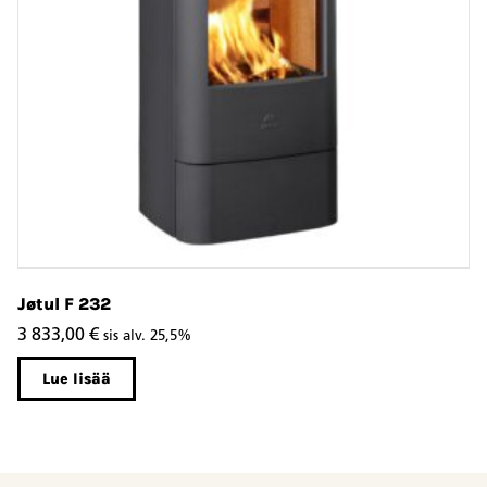
Jøtul F 232
Jø
3 833,00
€
2
sis alv. 25,5%
Lue lisää