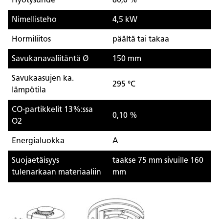
Nimellisteho
4,5 kW
Hormiliitos
päältä tai takaa
Savukanavaliitäntä Ø
150 mm
Savukaasujen ka.
295 °C
lämpötila
CO-partikkelit 13%:ssa
0,10 %
O2
Energialuokka
A
Suojaetäisyys
taakse 75 mm sivuille 160
tulenarkaan materiaaliin
mm