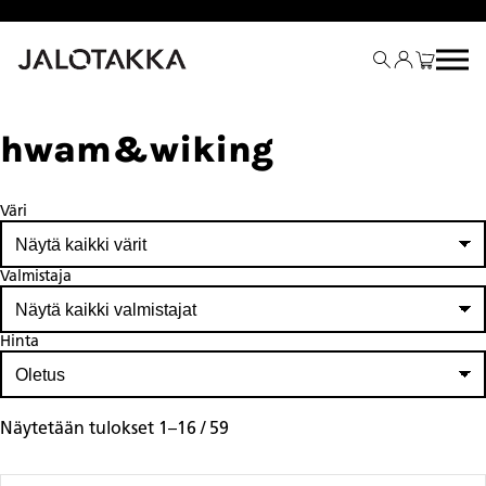
Siirry
sisältöön
hwam&wiking
Väri
Valmistaja
Hinta
Näytetään tulokset 1–16 / 59