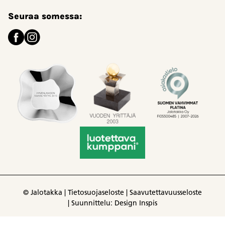
Seuraa somessa:
© Jalotakka |
Tietosuojaseloste
|
Saavutettavuusseloste
|
Suunnittelu: Design Inspis