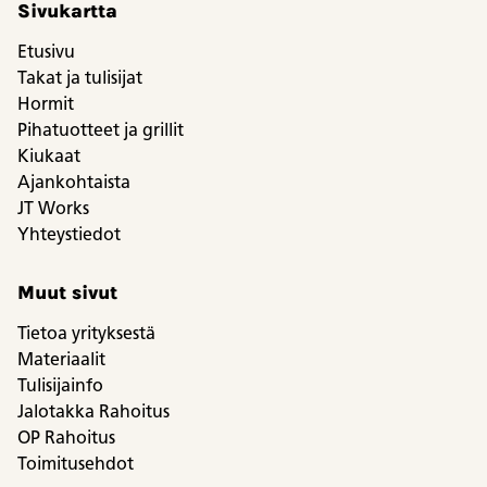
Sivukartta
Etusivu
Takat ja tulisijat
Hormit
Pihatuotteet ja grillit
Kiukaat
Ajankohtaista
JT Works
Yhteystiedot
Muut sivut
Tietoa yrityksestä
Materiaalit
Tulisijainfo
Jalotakka Rahoitus
OP Rahoitus
Toimitusehdot