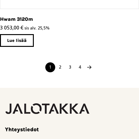
Hwam 3120m
3 053,00
€
sis alv. 25,5%
Lue lisää
1
2
3
4
Yhteystiedot