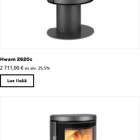
Hwam 2620c
2 711,00
€
sis alv. 25,5%
Lue lisää