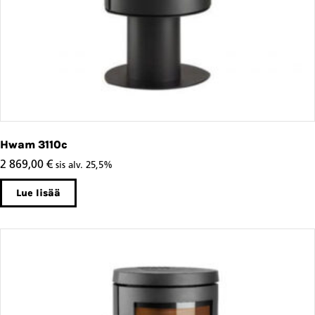
Hwam 3110c
2 869,00
€
sis alv. 25,5%
Lue lisää