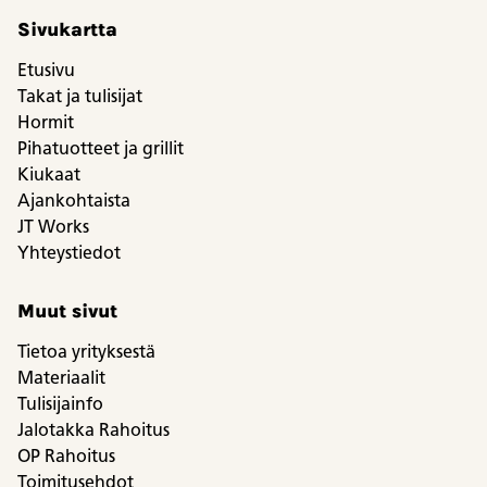
Sivukartta
Etusivu
Takat ja tulisijat
Hormit
Pihatuotteet ja grillit
Kiukaat
Ajankohtaista
JT Works
Yhteystiedot
Muut sivut
Tietoa yrityksestä
Materiaalit
Tulisijainfo
Jalotakka Rahoitus
OP Rahoitus
Toimitusehdot