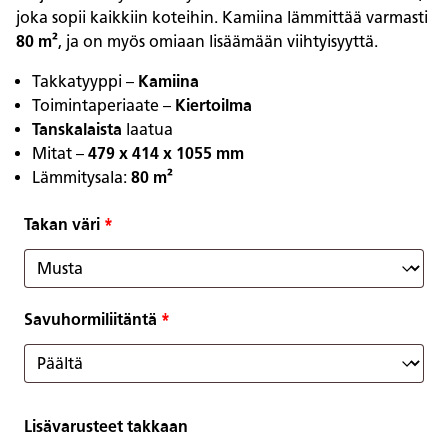
joka sopii kaikkiin koteihin. Kamiina lämmittää varmasti
80 m²
, ja on myös omiaan lisäämään viihtyisyyttä.
Takkatyyppi –
Kamiina
Toimintaperiaate –
Kiertoilma
Tanskalaista
laatua
Mitat –
479 x 414 x 1055 mm
Lämmitysala:
80 m²
Takan väri
*
Savuhormiliitäntä
*
Lisävarusteet takkaan