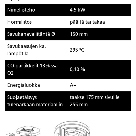
Nimellisteho
4,5 kW
Hormiliitos
päältä tai takaa
Savukanavaliitäntä Ø
150 mm
Savukaasujen ka.
295 °C
lämpötila
CO-partikkelit 13%:ssa
0,10 %
O2
Energialuokka
A+
Suojaetäisyys
taakse 175 mm sivuille
tulenarkaan materiaaliin
255 mm