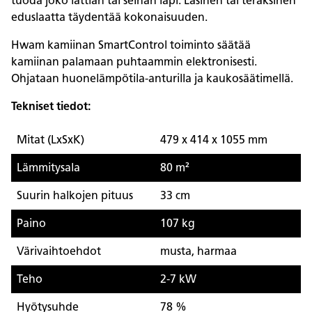
tuoda joko lattian tai seinän läpi. Lasinen tai teräksinen
eduslaatta täydentää kokonaisuuden.
Hwam kamiinan SmartControl toiminto säätää
kamiinan palamaan puhtaammin elektronisesti.
Ohjataan huonelämpötila-anturilla ja kaukosäätimellä.
Tekniset tiedot:
Mitat (LxSxK)
479 x 414 x 1055 mm
Lämmitysala
80 m²
Suurin halkojen pituus
33 cm
Paino
107 kg
Värivaihtoehdot
musta, harmaa
Teho
2-7 kW
Hyötysuhde
78 %