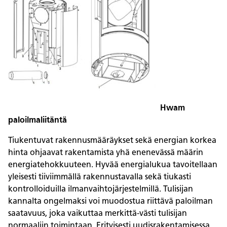
Hwam
paloilmaliitäntä
Tiukentuvat rakennusmääräykset sekä energian korkea
hinta ohjaavat rakentamista yhä enenevässä määrin
energiatehokkuuteen. Hyvää energialukua tavoitellaan
yleisesti tiiviimmällä rakennustavalla sekä tiukasti
kontrolloiduilla ilmanvaihtojärjestelmillä. Tulisijan
kannalta ongelmaksi voi muodostua riittävä paloilman
saatavuus, joka vaikuttaa merkittä-västi tulisijan
normaaliin toimintaan. Erityisesti uudisrakentamisessa