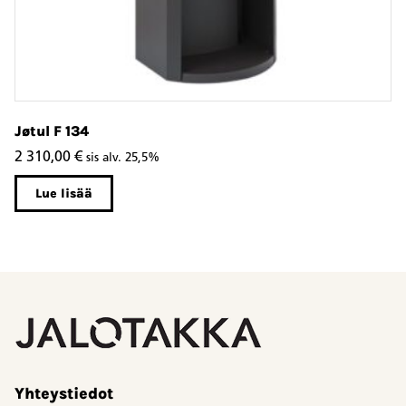
Jøtul F 134
Jø
2 310,00
€
2
sis alv. 25,5%
Lue lisää
Yhteystiedot