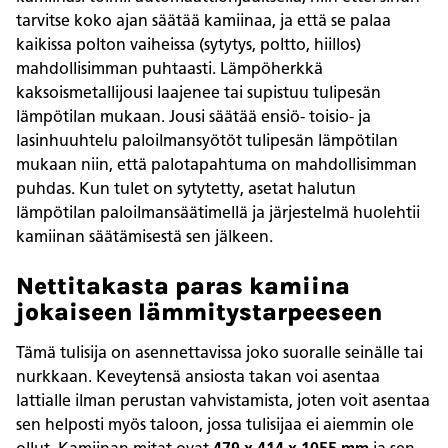
tarvitse koko ajan säätää kamiinaa, ja että se palaa
kaikissa polton vaiheissa (sytytys, poltto, hiillos)
mahdollisimman puhtaasti. Lämpöherkkä
kaksoismetallijousi laajenee tai supistuu tulipesän
lämpötilan mukaan. Jousi säätää ensiö- toisio- ja
lasinhuuhtelu paloilmansyötöt tulipesän lämpötilan
mukaan niin, että palotapahtuma on mahdollisimman
puhdas. Kun tulet on sytytetty, asetat halutun
lämpötilan paloilmansäätimellä ja järjestelmä huolehtii
kamiinan säätämisestä sen jälkeen.
Nettitakasta paras kamiina
jokaiseen lämmitystarpeeseen
Tämä tulisija on asennettavissa joko suoralle seinälle tai
nurkkaan. Keveytensä ansiosta takan voi asentaa
lattialle ilman perustan vahvistamista, joten voit asentaa
sen helposti myös taloon, jossa tulisijaa ei aiemmin ole