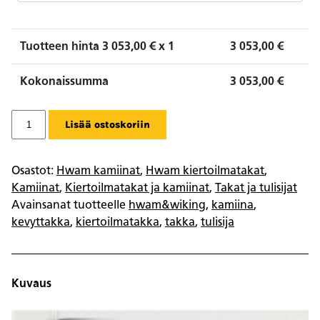
Tuotteen hinta
3 053,00
€ x 1
3 053,00
€
Kokonaissumma
3 053,00
€
Hwam
Lisää ostoskoriin
3120m
määrä
Osastot:
Hwam kamiinat
,
Hwam kiertoilmatakat
,
Kamiinat
,
Kiertoilmatakat ja kamiinat
,
Takat ja tulisijat
Avainsanat tuotteelle
hwam&wiking
,
kamiina
,
kevyttakka
,
kiertoilmatakka
,
takka
,
tulisija
Kuvaus