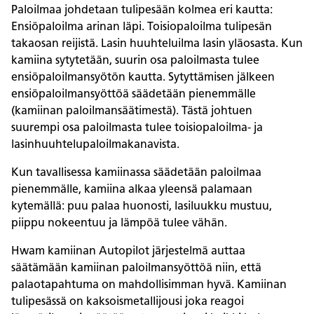
Paloilmaa johdetaan tulipesään kolmea eri kautta:
Ensiöpaloilma arinan läpi. Toisiopaloilma tulipesän
takaosan reijistä. Lasin huuhteluilma lasin yläosasta. Kun
kamiina sytytetään, suurin osa paloilmasta tulee
ensiöpaloilmansyötön kautta. Sytyttämisen jälkeen
ensiöpaloilmansyöttöä säädetään pienemmälle
(kamiinan paloilmansäätimestä). Tästä johtuen
suurempi osa paloilmasta tulee toisiopaloilma- ja
lasinhuuhtelupaloilmakanavista.
Kun tavallisessa kamiinassa säädetään paloilmaa
pienemmälle, kamiina alkaa yleensä palamaan
kytemällä: puu palaa huonosti, lasiluukku mustuu,
piippu nokeentuu ja lämpöä tulee vähän.
Hwam kamiinan Autopilot järjestelmä auttaa
säätämään kamiinan paloilmansyöttöä niin, että
palaotapahtuma on mahdollisimman hyvä. Kamiinan
tulipesässä on kaksoismetallijousi joka reagoi