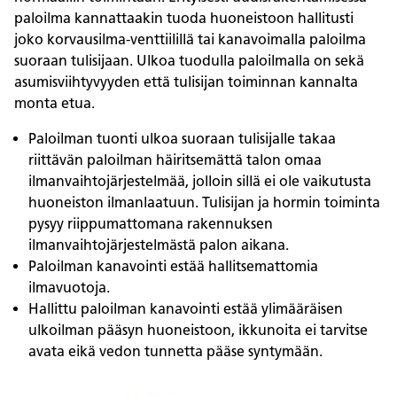
paloilma kannattaakin tuoda huoneistoon hallitusti
joko korvausilma-venttiilillä tai kanavoimalla paloilma
suoraan tulisijaan. Ulkoa tuodulla paloilmalla on sekä
asumisviihtyvyyden että tulisijan toiminnan kannalta
monta etua.
Paloilman tuonti ulkoa suoraan tulisijalle takaa
riittävän paloilman häiritsemättä talon omaa
ilmanvaihtojärjestelmää, jolloin sillä ei ole vaikutusta
huoneiston ilmanlaatuun. Tulisijan ja hormin toiminta
pysyy riippumattomana rakennuksen
ilmanvaihtojärjestelmästä palon aikana.
Paloilman kanavointi estää hallitsemattomia
ilmavuotoja.
Hallittu paloilman kanavointi estää ylimääräisen
ulkoilman pääsyn huoneistoon, ikkunoita ei tarvitse
avata eikä vedon tunnetta pääse syntymään.