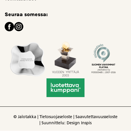
Seuraa somessa:
© Jalotakka |
Tietosuojaseloste
|
Saavutettavuusseloste
|
Suunnittelu: Design Inspis