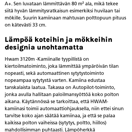
A+. Sen luvataan lämmittävän 80 m² ala, mikä tekee
siitä hyvän lämmitysratkaisun esimerkiksi huvilaan tai
mökille. Suurin kamiinaan mahtuvan polttopuun pituus
on kätevästi 33 cm.
Lämpöä koteihin ja mökkeihin
designia unohtamatta
Hwam 3120m -Kamiinalle tyypillistä on
kiertoilmatoiminto, joka lämmittää ympäröivän tilan
nopeasti, sekä automaattinen sytytystoiminto
nopeampaa sytytystä varten. Kamiina edustaa
tanskalaista laatua. Takassa on Autopilot-toiminto,
jonka avulla hallitaan paloilmansyöttöä koko polton
aikana. Käytännössä se tarkoittaa, että HWAM-
kamiinasi toimii automaattiohjauksella, niin ettei sinun
tarvitse koko ajan säätää kamiinaa, ja että se palaa
kaikissa polton vaiheissa (sytytys, poltto, hiillos)
mahdollisimman puhtaasti. Lämpöherkkä