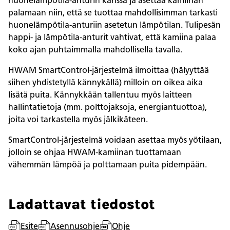
huonelämpötila-anturin kanssa ja asettaa kamiinan
palamaan niin, että se tuottaa mahdollisimman tarkasti
huonelämpötila-anturiin asetetun lämpötilan. Tulipesän
happi- ja lämpötila-anturit vahtivat, että kamiina palaa
koko ajan puhtaimmalla mahdollisella tavalla.
HWAM SmartControl-järjestelmä ilmoittaa (hälyyttää
siihen yhdistetyllä kännykällä) milloin on oikea aika
lisätä puita. Kännykkään tallentuu myös laitteen
hallintatietoja (mm. polttojaksoja, energiantuottoa),
joita voi tarkastella myös jälkikäteen.
SmartControl-järjestelmä voidaan asettaa myös yötilaan,
jolloin se ohjaa HWAM-kamiinan tuottamaan
vähemmän lämpöä ja polttamaan puita pidempään.
Ladattavat tiedostot
Esite
Asennusohje
Ohje