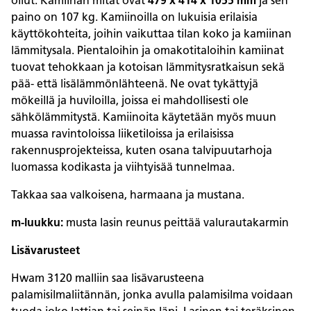
ollut. Kamiinan mitat ovat
479 x 414 x 1055 mm
ja sen
paino on 107 kg. Kamiinoilla on lukuisia erilaisia
käyttökohteita, joihin vaikuttaa tilan koko ja kamiinan
lämmitysala. Pientaloihin ja omakotitaloihin kamiinat
tuovat tehokkaan ja kotoisan lämmitysratkaisun sekä
pää- että lisälämmönlähteenä. Ne ovat tykättyjä
mökeillä ja huviloilla, joissa ei mahdollisesti ole
sähkölämmitystä. Kamiinoita käytetään myös muun
muassa ravintoloissa liiketiloissa ja erilaisissa
rakennusprojekteissa, kuten osana talvipuutarhoja
luomassa kodikasta ja viihtyisää tunnelmaa.
Takkaa saa valkoisena, harmaana ja mustana.
m-luukku:
musta lasin reunus peittää valurautakarmin
Lisävarusteet
Hwam 3120 malliin saa lisävarusteena
palamisilmaliitännän, jonka avulla palamisilma voidaan