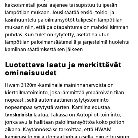
kaksoismetallijousi laajenee tai supistuu tulipesän
lämpötilan mukaan. Jousi säätää ensiö- toisio- ja
lasinhuuhtelu paloilmansyötöt tulipesän lämpötilan
mukaan niin, että palotapahtuma on mahdollisimman
puhdas. Kun tulet on sytytetty, asetat halutun
lämpötilan paloilmansäätimellä ja järjestelmä huolehtii
kamiinan säätämisestä sen jälkeen
Luotettava laatu ja merkittävät
ominaisuudet
Hwam 3120m -kamiinalle maininnanarvoista on
kiertoilmatoiminto, joka lämmittää ympäröivän tilan
nopeasti, sekä automaattinen sytytystoiminto
nopeampaa sytytystä varten. Kamiina edustaa
tanskalaista
laatua. Takassa on Autopilot-toiminto,
jonka avulla hallitaan paloilmansyöttöä koko polton
aikana. Käytännössä se tarkoittaa, että HWAM-
kamiinasi toimii automaattiohjauksella, niin ettei sinun