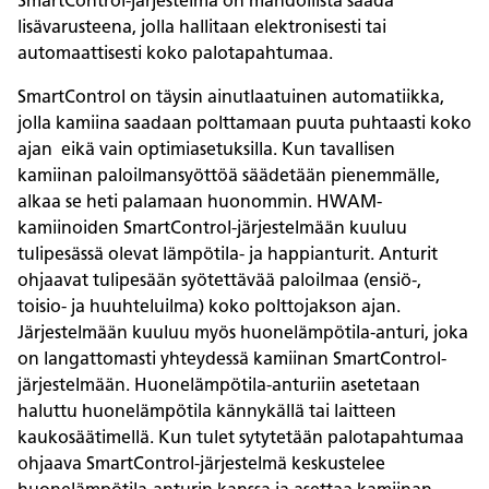
SmartControl-järjestelmä on mahdollista saada
lisävarusteena, jolla hallitaan elektronisesti tai
automaattisesti koko palotapahtumaa.
SmartControl on täysin ainutlaatuinen automatiikka,
jolla kamiina saadaan polttamaan puuta puhtaasti koko
ajan eikä vain optimiasetuksilla. Kun tavallisen
kamiinan paloilmansyöttöä säädetään pienemmälle,
alkaa se heti palamaan huonommin. HWAM-
kamiinoiden SmartControl-järjestelmään kuuluu
tulipesässä olevat lämpötila- ja happianturit. Anturit
ohjaavat tulipesään syötettävää paloilmaa (ensiö-,
toisio- ja huuhteluilma) koko polttojakson ajan.
Järjestelmään kuuluu myös huonelämpötila-anturi, joka
on langattomasti yhteydessä kamiinan SmartControl-
järjestelmään. Huonelämpötila-anturiin asetetaan
haluttu huonelämpötila kännykällä tai laitteen
kaukosäätimellä. Kun tulet sytytetään palotapahtumaa
ohjaava SmartControl-järjestelmä keskustelee