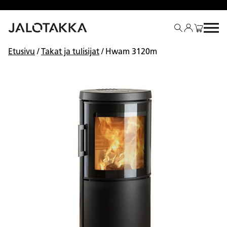
Siirry
sisältöön
Etusivu
/
Takat ja tulisijat
/ Hwam 3120m