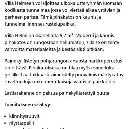
Villa Helmeen voi sijoittaa ulkokalusteryhmän luomaan
kodikasta tunnelmaa jossa voi viettää aikaa ystävien ja
perheen parissa. Tämä pihakatos on kaunis ja
tunnelmallinen seurustelupaikka.
Villa Helmi on sisäneliöitä 9,7 m². Moderni ja kaunis
pihakatos on rungostaan heilumaton, sillä se on tehty
vahvoista materiaaleista ja kestää siksi pitkään.
Painekyllästetyn pohjarungon ansiosta harkkoperustus
on riittävä. Pihakatoksessa on tilaa myös esimerkiksi
grillille. Laadukkaasti viimeistelty puuvalmis mäntykatos
soveltuu lujia rakenneratkaisuja vaativiin paikkoihin.
Lattiarakenne on paksua painekyllästettyä puuta.
Toimitukseen sisältyy:
kiinnitysruuvit
räystäspellit