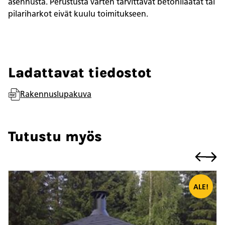
asennusta. Perustusta varten tarvittavat betonilaatat tai
pilariharkot eivät kuulu toimitukseen.
Ladattavat tiedostot
Rakennuslupakuva
Tutustu myös
ALE!