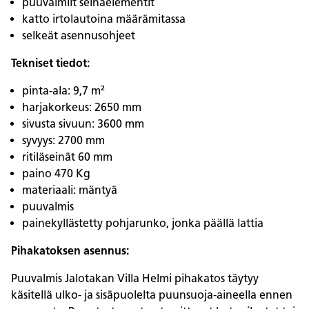
puuvalmiit seinäelementit
katto irtolautoina määrämitassa
selkeät asennusohjeet
Tekniset tiedot:
pinta-ala: 9,7 m²
harjakorkeus: 2650 mm
sivusta sivuun: 3600 mm
syvyys: 2700 mm
ritiläseinät 60 mm
paino 470 Kg
materiaali: mäntyä
puuvalmis
painekyllästetty pohjarunko, jonka päällä lattia
Pihakatoksen asennus:
Puuvalmis Jalotakan Villa Helmi pihakatos täytyy
käsitellä ulko- ja sisäpuolelta puunsuoja-aineella ennen