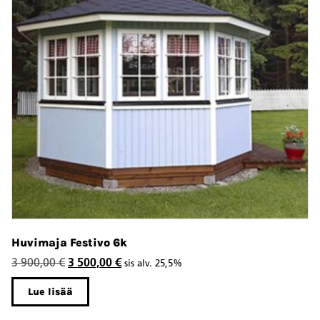
Huvimaja Festivo 6k
Ke
Alkuperäinen
Nykyinen
3 900,00
€
3 500,00
€
9
sis alv. 25,5%
hinta
hinta
Lue lisää
oli:
on:
3
3