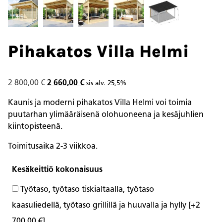
Pihakatos Villa Helmi
Alkuperäinen
Nykyinen
2 800,00
€
2 660,00
€
sis alv. 25,5%
hinta
hinta
Kaunis ja moderni pihakatos Villa Helmi voi toimia
oli:
on:
puutarhan ylimääräisenä olohuoneena ja kesäjuhlien
2
2
kiintopisteenä.
800,00 €.
660,00 €.
Toimitusaika 2-3 viikkoa.
Kesäkeittiö kokonaisuus
Työtaso, työtaso tiskialtaalla, työtaso
kaasuliedellä, työtaso grillillä ja huuvalla ja hylly
[+2
700,00 €]