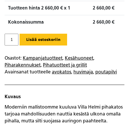
Tuotteen hinta
2 660,00
€ x 1
2 660,00
€
Kokonaissumma
2 660,00
€
Pihakatos
Lisää ostoskoriin
Villa
Helmi
määrä
Osastot:
Kampanjatuotteet
,
Kesähuoneet
,
Piharakennukset
,
Pihatuotteet ja grillit
Avainsanat tuotteelle
avokatos
,
huvimaja
,
poutapilvi
Kuvaus
Moderniin mallistoomme kuuluva Villa Helmi pihakatos
tarjoaa mahdollisuuden nauttia kesästä ulkona omalla
pihalla, mutta silti suojassa auringon paahteelta.