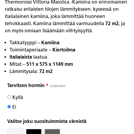
Thermorossi Vittoria Maiolica -Kamiina on erinomainen
ratkaisu erilaisten tilojen lämmitykseen. kyseessä on
italialainen kamiina, joka lämmittää huoneen
tehokkaasti. Kamiina lämmittää varmuudella
72 m2
, ja
on myös omiaan lisäämään viihtyisyyttä.
Takkatyyppi –
Kamiina
Toimintaperiaate –
Kiertoilma
Italialaista
laatua
Mitat –
511 x 575 x 1149 mm
Lämmitysala:
72 m2
Tarvitsen hormin
*
Lisätiedot
Kyllä
Ei
Valitse joku suosituimmista väreistä