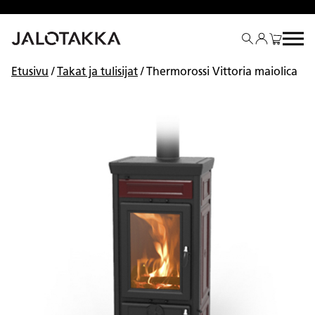
Siirry
sisältöön
Etusivu
/
Takat ja tulisijat
/ Thermorossi Vittoria maiolica