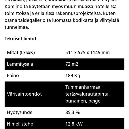
Kamiinoita käytetään myös muun muassa hotelleissa
toimistoissa ja erilaisissa rakennusprojekteissa, kuten
osana taidegallerioita luomassa kodikasta ja viihtyisää
tunnelmaa.
Tekniset tiedot:
Mitat (LxSxK)
511 x 575 x 1149 mm
Lämmitysala
72 m2
Paino
189 Kg
Tummanharmaa
Värivaihtoehdot
teräs/valurautapinta,
punainen, beige
Hyötysuhde
85,3 %
Nimellisteho
12,8 kW