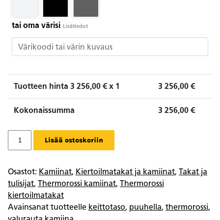
tai oma värisi
Lisätiedot
Tuotteen hinta
3 256,00
€ x 1
3 256,00
€
Kokonaissumma
3 256,00
€
Thermorossi
Lisää ostoskoriin
Vittoria
maiolica
määrä
Osastot:
Kamiinat
,
Kiertoilmatakat ja kamiinat
,
Takat ja
tulisijat
,
Thermorossi kamiinat
,
Thermorossi
kiertoilmatakat
Avainsanat tuotteelle
keittotaso
,
puuhella
,
thermorossi
,
valurauta kamiina