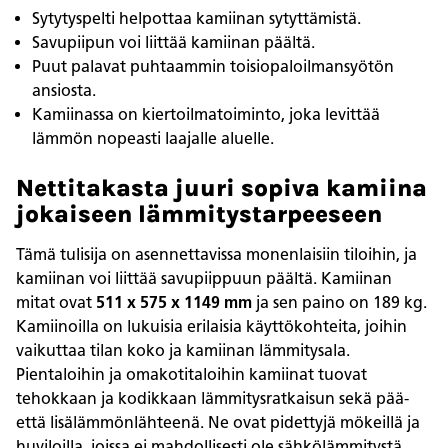
Sytytyspelti helpottaa kamiinan sytyttämistä.
Savupiipun voi liittää kamiinan päältä.
Puut palavat puhtaammin toisiopaloilmansyötön
ansiosta.
Kamiinassa on kiertoilmatoiminto, joka levittää
lämmön nopeasti laajalle aluelle.
Nettitakasta juuri sopiva kamiina
jokaiseen lämmitystarpeeseen
Tämä tulisija on asennettavissa monenlaisiin tiloihin, ja
kamiinan voi liittää savupiippuun päältä. Kamiinan
mitat ovat
511 x 575 x 1149 mm
ja sen paino on 189 kg.
Kamiinoilla on lukuisia erilaisia käyttökohteita, joihin
vaikuttaa tilan koko ja kamiinan lämmitysala.
Pientaloihin ja omakotitaloihin kamiinat tuovat
tehokkaan ja kodikkaan lämmitysratkaisun sekä pää-
että lisälämmönlähteenä. Ne ovat pidettyjä mökeillä ja
huviloilla, joissa ei mahdollisesti ole sähkölämmitystä.