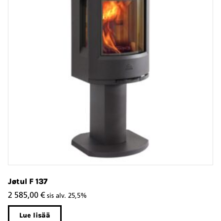
Jøtul F 137
Jø
2 585,00
€
3
sis alv. 25,5%
Lue lisää