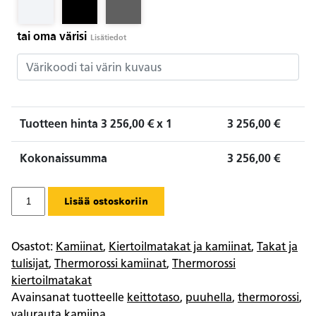
tai oma värisi
Lisätiedot
Tuotteen hinta
3 256,00
€ x 1
3 256,00
€
Kokonaissumma
3 256,00
€
Thermorossi
Lisää ostoskoriin
Vittoria
Stone
määrä
Osastot:
Kamiinat
,
Kiertoilmatakat ja kamiinat
,
Takat ja
tulisijat
,
Thermorossi kamiinat
,
Thermorossi
kiertoilmatakat
Avainsanat tuotteelle
keittotaso
,
puuhella
,
thermorossi
,
valurauta kamiina