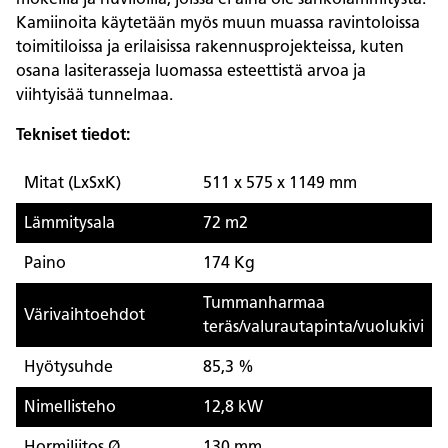
Kamiinoita käytetään myös muun muassa ravintoloissa
toimitiloissa ja erilaisissa rakennusprojekteissa, kuten
osana lasiterasseja luomassa esteettistä arvoa ja
viihtyisää tunnelmaa.
Tekniset tiedot:
Mitat (LxSxK)
511 x 575 x 1149 mm
Lämmitysala
72 m2
Paino
174 Kg
Tummanharmaa
Värivaihtoehdot
teräs/valurautapinta/vuolukivi
Hyötysuhde
85,3 %
Nimellisteho
12,8 kW
Hormiliitos Ø
130 mm