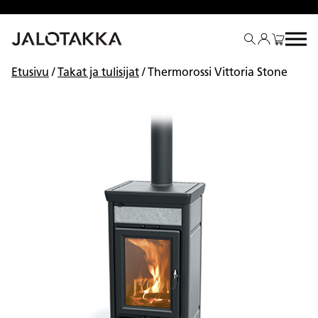
Siirry
sisältöön
Etusivu
/
Takat ja tulisijat
/ Thermorossi Vittoria Stone