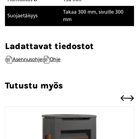
Takaa 300 mm, sivuille 300
Suojaetäisyys
mm
Ladattavat tiedostot
Asennusohje
Ohje
Tutustu myös