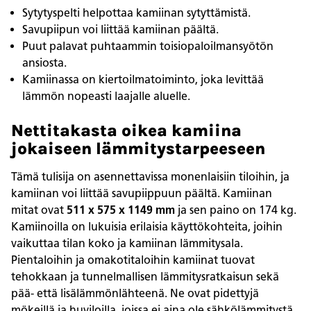
Sytytyspelti helpottaa kamiinan sytyttämistä.
Savupiipun voi liittää kamiinan päältä.
Puut palavat puhtaammin toisiopaloilmansyötön
ansiosta.
Kamiinassa on kiertoilmatoiminto, joka levittää
lämmön nopeasti laajalle aluelle.
Nettitakasta oikea kamiina
jokaiseen lämmitystarpeeseen
Tämä tulisija on asennettavissa monenlaisiin tiloihin, ja
kamiinan voi liittää savupiippuun päältä. Kamiinan
mitat ovat
511 x 575 x 1149 mm
ja sen paino on 174 kg.
Kamiinoilla on lukuisia erilaisia käyttökohteita, joihin
vaikuttaa tilan koko ja kamiinan lämmitysala.
Pientaloihin ja omakotitaloihin kamiinat tuovat
tehokkaan ja tunnelmallisen lämmitysratkaisun sekä
pää- että lisälämmönlähteenä. Ne ovat pidettyjä
mökeillä ja huviloilla, joissa ei aina ole sähkölämmitystä.