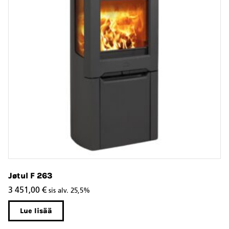
Jøtul F 263
Jø
3 451,00
€
2
sis alv. 25,5%
Lue lisää