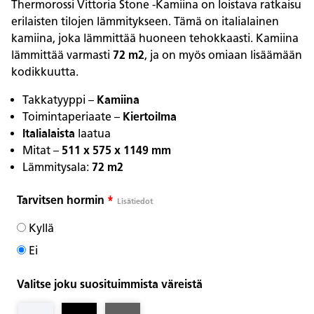
Thermorossi Vittoria Stone -Kamiina on loistava ratkaisu
erilaisten tilojen lämmitykseen. Tämä on italialainen
kamiina, joka lämmittää huoneen tehokkaasti. Kamiina
lämmittää varmasti
72 m2
, ja on myös omiaan lisäämään
kodikkuutta.
Takkatyyppi –
Kamiina
Toimintaperiaate –
Kiertoilma
Italialaista
laatua
Mitat –
511 x 575 x 1149 mm
Lämmitysala:
72 m2
Tarvitsen hormin
*
Lisätiedot
Kyllä
Ei
Valitse joku suosituimmista väreistä