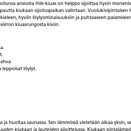
oilunsa ansiosta Hile-kiuas on helppo sijoittaa hyvin monenlai
apautta kiukaan sijoituspaikan valintaan. Vuolukivipintaisen
eleen, hyviin löylyominaisuuksiin ja puhtaaseen palamiseen. 
irron kiuasrungosta kiviin.
a.
t.
kahva.
a leppoisat löylyt.
 ja huoltaa saunassa. Sen lämmössä vietetään aikaa yksin, s
vuuden kiukaan ja lauteiden sijoittelussa.
Kiukaan pintalämpöti