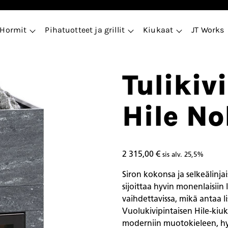
Hormit
Pihatuotteet ja grillit
Kiukaat
JT Works
Tulikiv
Hile No
2 315,00
€
sis alv. 25,5%
Siron kokonsa ja selkeälinj
sijoittaa hyvin monenlaisiin
vaihdettavissa, mikä antaa l
Vuolukivipintaisen Hile-kiu
moderniin muotokieleen, hy