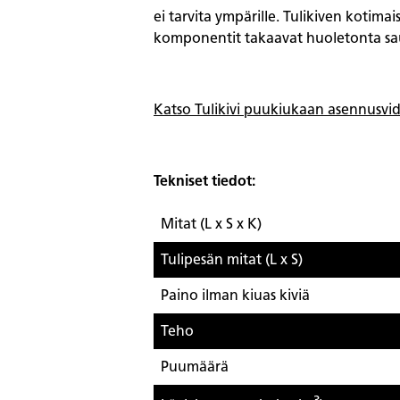
ei tarvita ympärille. Tulikiven kotima
komponentit takaavat huoletonta sa
Katso Tulikivi puukiukaan asennusvi
Tekniset tiedot:
Mitat (L x S x K)
Tulipesän mitat (L x S)
Paino ilman kiuas kiviä
Teho
Puumäärä