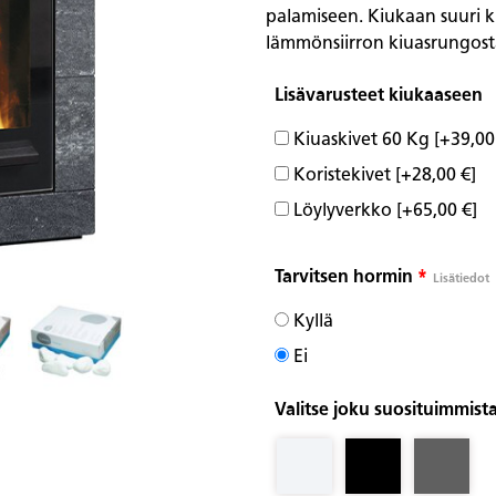
palamiseen. Kiukaan suuri k
lämmönsiirron kiuasrungosta
Lisävarusteet kiukaaseen
Kiuaskivet 60 Kg
[+39,00
Koristekivet
[+28,00 €]
Löylyverkko
[+65,00 €]
Tarvitsen hormin
*
Lisätiedot
Kyllä
Ei
Valitse joku suosituimmista