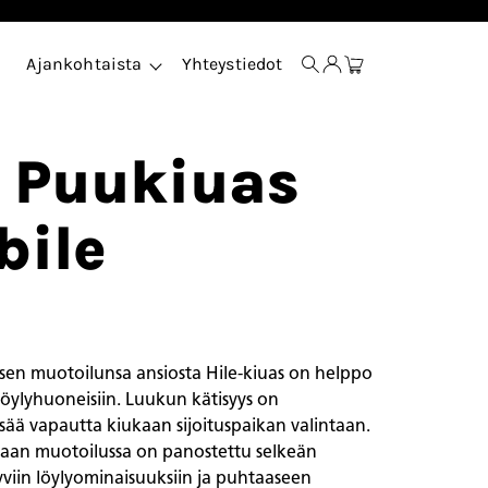
Ajankohtaista
Yhteystiedot
i Puukiuas
bile
aisen muotoilunsa ansiosta Hile-kiuas on helppo
 löylyhuoneisiin. Luukun kätisyys on
isää vapautta kiukaan sijoituspaikan valintaan.
kaan muotoilussa on panostettu selkeän
viin löylyominaisuuksiin ja puhtaaseen