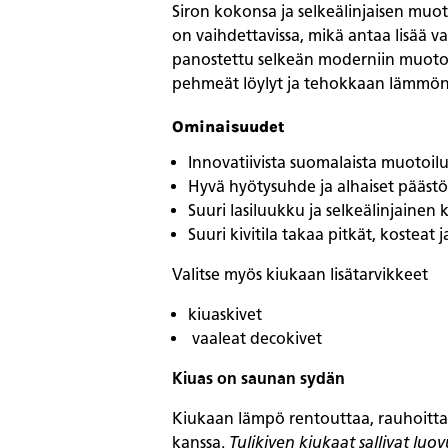
Siron kokonsa ja selkeälinjaisen muot
on vaihdettavissa, mikä antaa lisää v
panostettu selkeän moderniin muotoki
pehmeät löylyt ja tehokkaan lämmönsi
Ominaisuudet
Innovatiivista suomalaista muotoilu
Hyvä hyötysuhde ja alhaiset päästö
Suuri lasiluukku ja selkeälinjainen 
Suuri kivitila takaa pitkät, kosteat j
Valitse myös kiukaan lisätarvikkeet
kiuaskivet
vaaleat decokivet
Kiuas on saunan sydän
Kiukaan lämpö rentouttaa, rauhoittaa
kanssa.
Tulikiven kiukaat sallivat luo