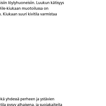
siin löylyhuoneisiin. Luukun kätisyys
 Hile-kiukaan muotoilussa on
Kiukaan suuri kivitila varmistaa
ekä yhdessä perheen ja ystävien
la pysyy alhaisena, ja suojakaiteita