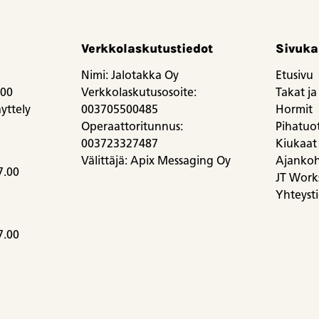
Verkkolaskutustiedot
Sivuka
Nimi: Jalotakka Oy
Etusivu
.00
Verkkolaskutusosoite:
Takat ja 
yttely
003705500485
Hormit
Operaattoritunnus:
Pihatuott
003723327487
Kiukaat
Välittäjä: Apix Messaging Oy
Ajankoh
7.00
JT Work
Yhteyst
7.00