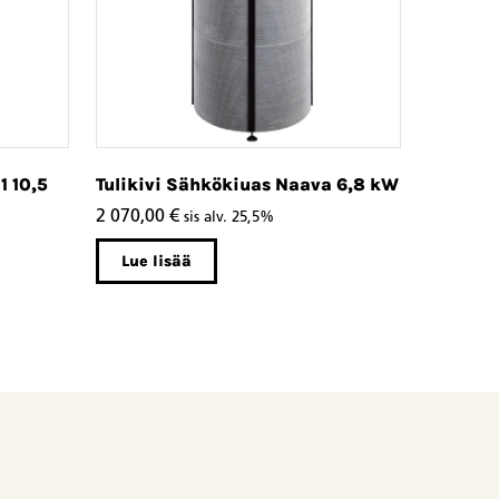
1 10,5
Tulikivi Sähkökiuas Naava 6,8 kW
2 070,00
€
sis alv. 25,5%
Lue lisää