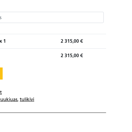
x 1
2 315,00
€
2 315,00
€
t
uukiuas
,
tulikivi