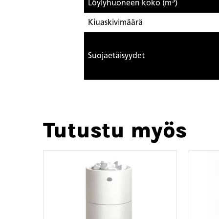
3
Löylyhuoneen koko (m
)
Kiuaskivimäärä
Suojaetäisyydet
Tutustu myös