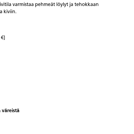
ivitila varmistaa pehmeät löylyt ja tehokkaan
 kiviin.
 €]
 väreistä