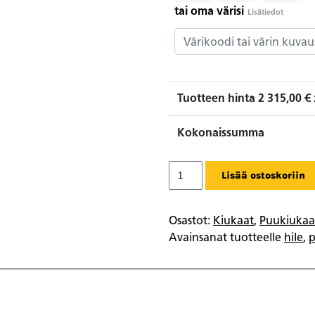
tai oma värisi
Lisätiedot
Tuotteen hinta
2 315,00
€ 
Kokonaissumma
Tulikivi
Lisää ostoskoriin
Puukiuas
Hile
Nobile
Osastot:
Kiukaat
,
Puukiukaa
määrä
Avainsanat tuotteelle
hile
,
p