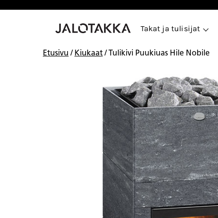
Siirry
sisältöön
Takat ja tulisijat
Etusivu
/
Kiukaat
/ Tulikivi Puukiuas Hile Nobile