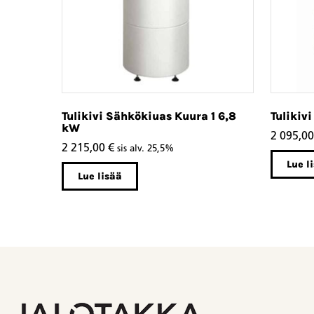
Tulikivi Sähkökiuas Kuura 1 6,8
Tulikiv
kW
2 095,0
2 215,00
€
sis alv. 25,5%
Lue l
Lue lisää