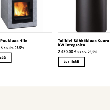
i Puukiuas Hile
Tulikivi Sähkökiuas Kuura 
kW integroitu
0
€
sis alv. 25,5%
2 430,00
€
sis alv. 25,5%
isää
Lue lisää