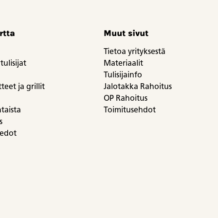
rtta
Muut sivut
Tietoa yrityksestä
tulisijat
Materiaalit
Tulisijainfo
eet ja grillit
Jalotakka Rahoitus
OP Rahoitus
taista
Toimitusehdot
s
iedot