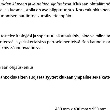
vuuden kiukaan ja lauteiden sijoittelussa.
Kiukaan pintalämpöti
isella kiuasmallistolla on avainlipputunnus.
Korkealuokkainen 
unomisen nautintoa vuosiksi eteenpäin.
i, tottelee käskyjäsi ja sopeutuu aikatauluihisi, aina valmiin
 perinteessä ja yksinkertaisissa peruselementeissä. Sen kaune
knisissä innovaatioissa.
iukaan ohjauskeskus
 sähkökiukaiden suojaetäisyydet kiukaan ympärille sekä katt
430 mm x 430 mm x 950 mm