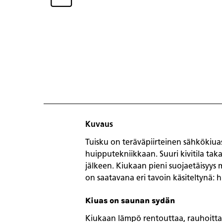
Kuvaus
Tuisku on teräväpiirteinen sähkökiua
huipputekniikkaan. Suuri kivitila ta
jälkeen. Kiukaan pieni suojaetäisyys m
on saatavana eri tavoin käsiteltynä: h
Kiuas on saunan sydän
Kiukaan lämpö rentouttaa, rauhoittaa