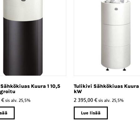
i Sähkökiuas Kuura 1 10,5
Tulikivi Sähkökiuas Kuura 
groitu
kW
0
€
2 395,00
€
sis alv. 25,5%
sis alv. 25,5%
isää
Lue lisää