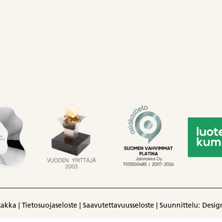
takka |
Tietosuojaseloste
|
Saavutettavuusseloste
|
Suunnittelu: Design