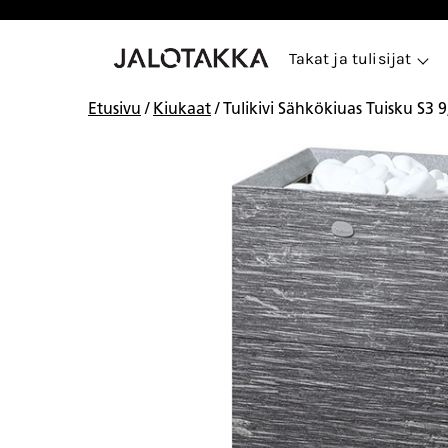
Siirry
sisältöön
Takat ja tulisijat
Etusivu
/
Kiukaat
/ Tulikivi Sähkökiuas Tuisku S3 