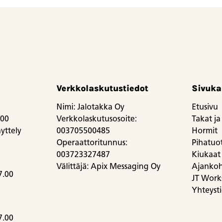
Verkkolaskutustiedot
Sivuka
Nimi: Jalotakka Oy
Etusivu
.00
Verkkolaskutusosoite:
Takat ja 
yttely
003705500485
Hormit
Operaattoritunnus:
Pihatuott
003723327487
Kiukaat
Välittäjä: Apix Messaging Oy
Ajankoh
7.00
JT Work
Yhteyst
7.00