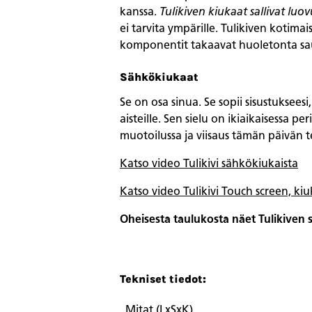
kanssa.
Tulikiven kiukaat sallivat luo
ei tarvita ympärille. Tulikiven kotima
komponentit takaavat huoletonta sa
Sähkökiukaat
Se on osa sinua. Se sopii sisustuksees
aisteille. Sen sielu on ikiaikaisessa
muotoilussa ja viisaus tämän päivän te
Katso video Tulikivi sähkökiukaista
Katso video Tulikivi Touch screen, k
Oheisesta taulukosta näet Tulikiven
Tekniset tiedot:
Mitat (LxSxK)