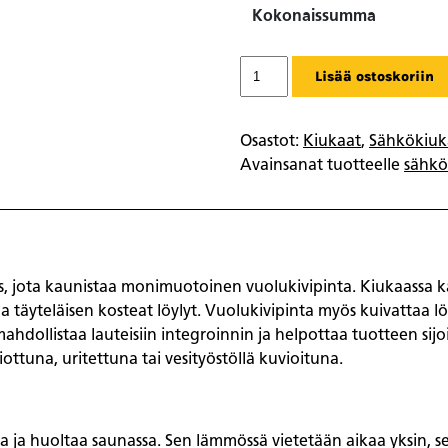
Kokonaissumma
Tulikivi
Lisää ostoskoriin
Sähkökiuas
Tuisku
S3
Osastot:
Kiukaat
,
Sähkökiuk
9,0
Avainsanat tuotteelle
sähkö
kW
Grafia
määrä
s, jota kaunistaa monimuotoinen vuolukivipinta. Kiukaassa k
kaa täyteläisen kosteat löylyt. Vuolukivipinta myös kuivatta
ahdollistaa lauteisiin integroinnin ja helpottaa tuotteen sij
iottuna, uritettuna tai vesityöstöllä kuvioituna.
 ja huoltaa saunassa. Sen lämmössä vietetään aikaa yksin, s