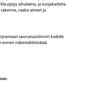
la pysyy alhaisena, ja suojakaiteita
rakenne, raaka-aineet ja
a tarjoamaan saunanautinnon kaikille
us on ennen näkemättömässä
oon.