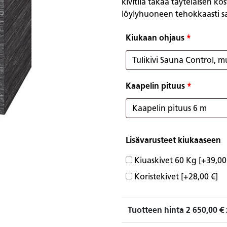
kivitila takaa täyteläisen ko
löylyhuoneen tehokkaasti s
Kiukaan ohjaus
*
Kaapelin pituus
*
Lisävarusteet kiukaaseen
Kiuaskivet 60 Kg
[+39,00
Koristekivet
[+28,00 €]
Tuotteen hinta
2 650,00
€ 