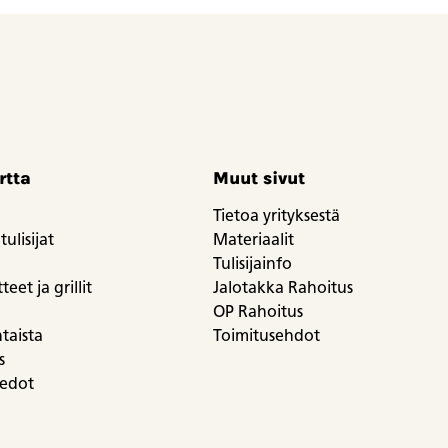
rtta
Muut sivut
Tietoa yrityksestä
tulisijat
Materiaalit
Tulisijainfo
eet ja grillit
Jalotakka Rahoitus
OP Rahoitus
taista
Toimitusehdot
s
iedot