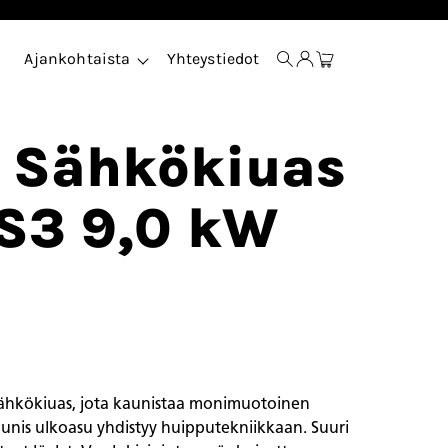
Ajankohtaista
Yhteystiedot
i Sähkökiuas
 S3 9,0 kW
 sähkökiuas, jota kaunistaa monimuotoinen
aunis ulkoasu yhdistyy huipputekniikkaan. Suuri