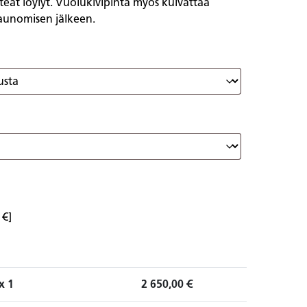
steat löylyt. Vuolukivipinta myös kuivattaa
aunomisen jälkeen.
 €]
x 1
2 650,00
€