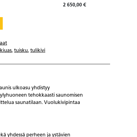
2 650,00
€
aat
kiuas
,
tuisku
,
tulikivi
aunis ulkoasu yhdistyy
a löylyhuoneen tehokkaasti saunomisen
oittelua saunatilaan. Vuolukivipintaa
ekä yhdessä perheen ja ystävien