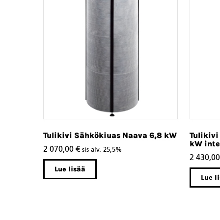
Tulikivi Sähkökiuas Naava 6,8 kW
Tulikiv
kW inte
2 070,00
€
sis alv. 25,5%
2 430,0
Lue lisää
Lue l