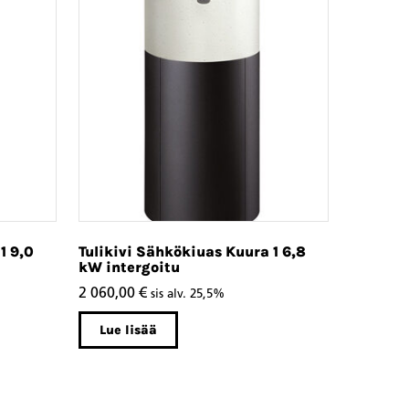
1 9,0
Tulikivi Sähkökiuas Kuura 1 6,8
kW intergoitu
2 060,00
€
sis alv. 25,5%
Lue lisää