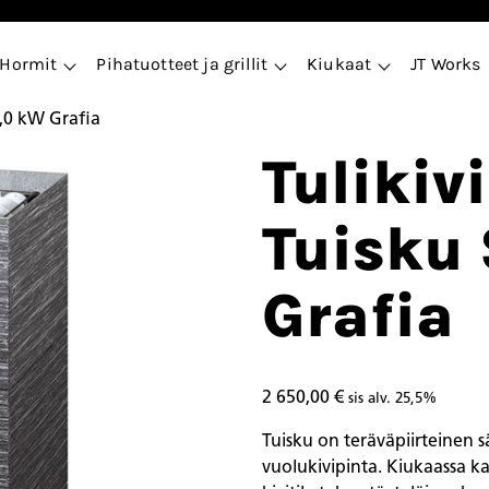
Hormit
Pihatuotteet ja grillit
Kiukaat
JT Works
9,0 kW Grafia
Tulikiv
Tuisku
Grafia
2 650,00
€
sis alv. 25,5%
Tuisku on teräväpiirteinen
vuolukivipinta. Kiukaassa k