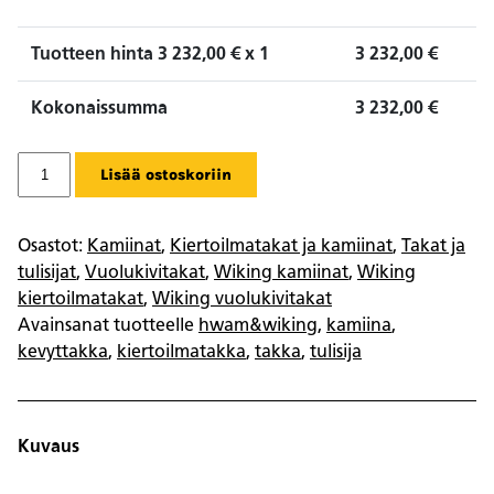
Tuotteen hinta
3 232,00
€ x 1
3 232,00
€
Kokonaissumma
3 232,00
€
Wiking
Lisää ostoskoriin
Miro
4
vuolukivi
Osastot:
Kamiinat
,
Kiertoilmatakat ja kamiinat
,
Takat ja
määrä
tulisijat
,
Vuolukivitakat
,
Wiking kamiinat
,
Wiking
kiertoilmatakat
,
Wiking vuolukivitakat
Avainsanat tuotteelle
hwam&wiking
,
kamiina
,
kevyttakka
,
kiertoilmatakka
,
takka
,
tulisija
Kuvaus