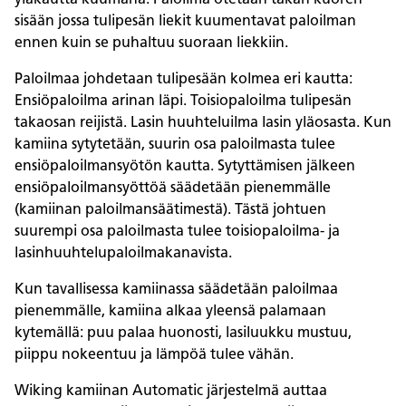
sisään jossa tulipesän liekit kuumentavat paloilman
ennen kuin se puhaltuu suoraan liekkiin.
Paloilmaa johdetaan tulipesään kolmea eri kautta:
Ensiöpaloilma arinan läpi. Toisiopaloilma tulipesän
takaosan reijistä. Lasin huuhteluilma lasin yläosasta. Kun
kamiina sytytetään, suurin osa paloilmasta tulee
ensiöpaloilmansyötön kautta. Sytyttämisen jälkeen
ensiöpaloilmansyöttöä säädetään pienemmälle
(kamiinan paloilmansäätimestä). Tästä johtuen
suurempi osa paloilmasta tulee toisiopaloilma- ja
lasinhuuhtelupaloilmakanavista.
Kun tavallisessa kamiinassa säädetään paloilmaa
pienemmälle, kamiina alkaa yleensä palamaan
kytemällä: puu palaa huonosti, lasiluukku mustuu,
piippu nokeentuu ja lämpöä tulee vähän.
Wiking kamiinan Automatic järjestelmä auttaa