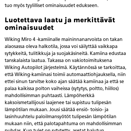
tuo myös tyylilliset ominaisuudet edukseen.
Luotettava laatu ja merkittävät
ominaisuudet
Wiking Miro 4 -kamiinalle maininnanarvoista on takan
alaosassa oleva halkotila, jossa voi säilyttää vaikkapa
sytykkeitä, tulitikkuja ja suojakäsineitä. Kamiina edustaa
tanskalaista laatua. Takassa on vakiotoimituksena
Wiking Autopilot järjestelmä. Käytännössä se tarkoittaa,
että Wiking-kamiinasi toimii automaattiohjauksella, niin
ettei sinun tarvitse koko ajan säätää kamiinaa ja että se
palaa kaikissa polton vaiheissa (sytytys, poltto, hiillos)
mahdollisimman puhtaasti. Lämpöherkkä
kaksoismetallijousi laajenee tai supistuu tulipesän
lämpötilan mukaan. Jousi säätää ensiö- toisio- ja
lasinhuuhtelu paloilmansyötöt tulipesän lämpötilan
mukaan niin, että palotapahtuma on mahdollisimman
puhdas. Kun tulet on sytytetty, asetat halutun