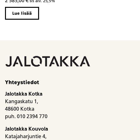
2 585,00
€
3
sis alv. 25,5%
Lue lisää
Yhteystiedot
Jalotakka Kotka
Kangaskatu 1,
48600 Kotka
puh. 010 2394 770
Jalotakka Kouvola
Katajaharjuntie 4,