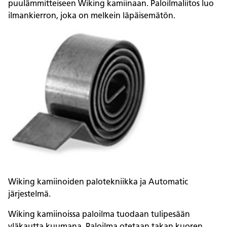
puulämmitteiseen Wiking kamiinaan. Paloilmaliitos luo
ilmankierron, joka on melkein läpäisemätön.
Wiking kamiinoiden palotekniikka ja Automatic
järjestelmä.
Wiking kamiinoissa paloilma tuodaan tulipesään
yläkautta kuumana. Paloilma otetaan takan kuoren