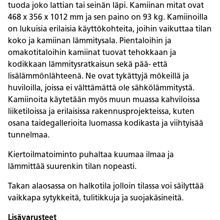
tuoda joko lattian tai seinän läpi. Kamiinan mitat ovat
468 x 356 x 1012 mm ja sen paino on 93 kg. Kamiinoilla
on lukuisia erilaisia käyttökohteita, joihin vaikuttaa tilan
koko ja kamiinan lämmitysala. Pientaloihin ja
omakotitaloihin kamiinat tuovat tehokkaan ja
kodikkaan lämmitysratkaisun sekä pää- että
lisälämmönlähteenä. Ne ovat tykättyjä mökeillä ja
huviloilla, joissa ei välttämättä ole sähkölämmitystä.
Kamiinoita käytetään myös muun muassa kahviloissa
liiketiloissa ja erilaisissa rakennusprojekteissa, kuten
osana taidegallerioita luomassa kodikasta ja viihtyisää
tunnelmaa.
Kiertoilmatoiminto puhaltaa kuumaa ilmaa ja
lämmittää suurenkin tilan nopeasti.
Takan alaosassa on halkotila jolloin tilassa voi säilyttää
vaikkapa sytykkeitä, tulitikkuja ja suojakäsineitä.
Lisävarusteet