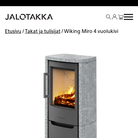
Siirry
sisältöön
Etusivu
/
Takat ja tulisijat
/ Wiking Miro 4 vuolukivi