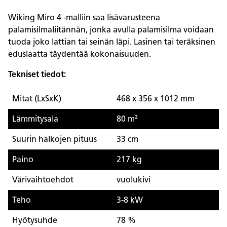
Wiking Miro 4 -malliin saa lisävarusteena
palamisilmaliitännän, jonka avulla palamisilma voidaan
tuoda joko lattian tai seinän läpi. Lasinen tai teräksinen
eduslaatta täydentää kokonaisuuden.
Tekniset tiedot:
Mitat (LxSxK)
468 x 356 x 1012 mm
Lämmitysala
80 m²
Suurin halkojen pituus
33 cm
Paino
217 kg
Värivaihtoehdot
vuolukivi
Teho
3-8 kW
Hyötysuhde
78 %