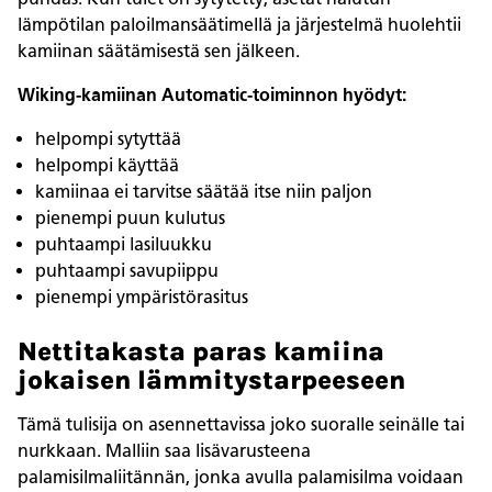
lämpötilan paloilmansäätimellä ja järjestelmä huolehtii
kamiinan säätämisestä sen jälkeen.
Wiking-kamiinan Automatic-toiminnon hyödyt:
helpompi sytyttää
helpompi käyttää
kamiinaa ei tarvitse säätää itse niin paljon
pienempi puun kulutus
puhtaampi lasiluukku
puhtaampi savupiippu
pienempi ympäristörasitus
Nettitakasta paras kamiina
jokaisen lämmitystarpeeseen
Tämä tulisija on asennettavissa joko suoralle seinälle tai
nurkkaan. Malliin saa lisävarusteena
palamisilmaliitännän, jonka avulla palamisilma voidaan