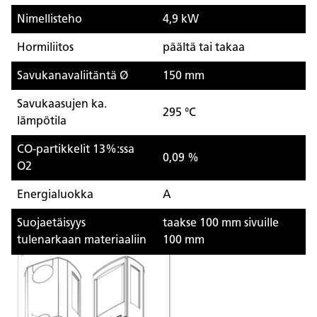
Nimellisteho
4,9 kW
Hormiliitos
päältä tai takaa
Savukanavaliitäntä Ø
150 mm
Savukaasujen ka.
295 °C
lämpötila
CO-partikkelit 13%:ssa
0,09 %
O2
Energialuokka
A
Suojaetäisyys
taakse 100 mm sivuille
tulenarkaan materiaaliin
100 mm