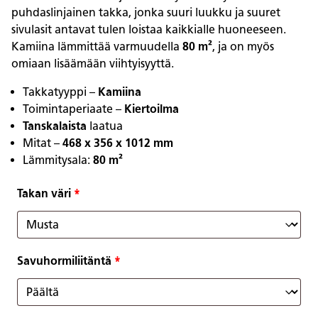
puhdaslinjainen takka, jonka suuri luukku ja suuret
sivulasit antavat tulen loistaa kaikkialle huoneeseen.
Kamiina lämmittää varmuudella
80 m²
, ja on myös
omiaan lisäämään viihtyisyyttä.
Takkatyyppi –
Kamiina
Toimintaperiaate –
Kiertoilma
Tanskalaista
laatua
Mitat –
468 x 356 x 1012 mm
Lämmitysala:
80 m²
Takan väri
*
Savuhormiliitäntä
*