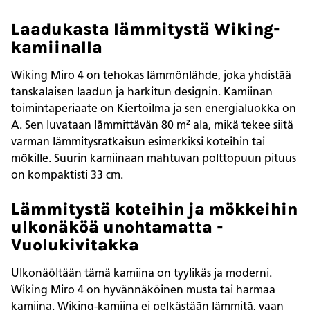
Laadukasta lämmitystä Wiking-
kamiinalla
Wiking Miro 4 on tehokas lämmönlähde, joka yhdistää
tanskalaisen laadun ja harkitun designin. Kamiinan
toimintaperiaate on Kiertoilma ja sen energialuokka on
A. Sen luvataan lämmittävän 80 m² ala, mikä tekee siitä
varman lämmitysratkaisun esimerkiksi koteihin tai
mökille. Suurin kamiinaan mahtuvan polttopuun pituus
on kompaktisti 33 cm.
Lämmitystä koteihin ja mökkeihin
ulkonäköä unohtamatta -
Vuolukivitakka
Ulkonäöltään tämä kamiina on tyylikäs ja moderni.
Wiking Miro 4 on hyvännäköinen musta tai harmaa
kamiina. Wiking-kamiina ei pelkästään lämmitä, vaan